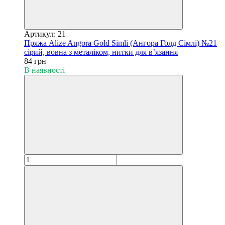
Артикул: 21
Пряжа Alize Angora Gold Simli (Ангора Голд Сімлі) №21
сірий, вовна з металіком, нитки для в’язання
84 грн
В наявності