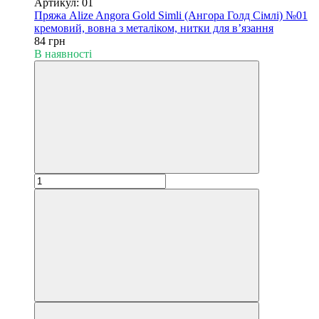
Артикул: 01
Пряжа Alize Angora Gold Simli (Ангора Голд Сімлі) №01
кремовий, вовна з металіком, нитки для в’язання
84 грн
В наявності