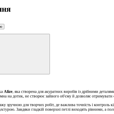
ння
ою
ка
Alize
, яка створена для акуратних виробів із дрібними деталя
ємна на дотик, не створює зайвого об'єму й дозволяє отримувати
у зручною для творчих робіт, де важлива точність і контроль кі
уктурою. Завдяки гладкій поверхні петлі виходять рівними, а по