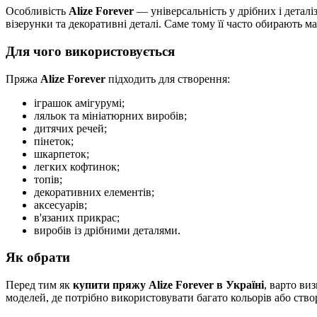
Особливість
Alize Forever
— універсальність у дрібних і деталі
візерунки та декоративні деталі. Саме тому її часто обирають 
Для чого використовується
Пряжа
Alize Forever
підходить для створення:
іграшок амігурумі;
ляльок та мініатюрних виробів;
дитячих речей;
пінеток;
шкарпеток;
легких кофтинок;
топів;
декоративних елементів;
аксесуарів;
в'язаних прикрас;
виробів із дрібними деталями.
Як обрати
Перед тим як
купити пряжу Alize Forever в Україні
, варто ви
моделей, де потрібно використовувати багато кольорів або ство