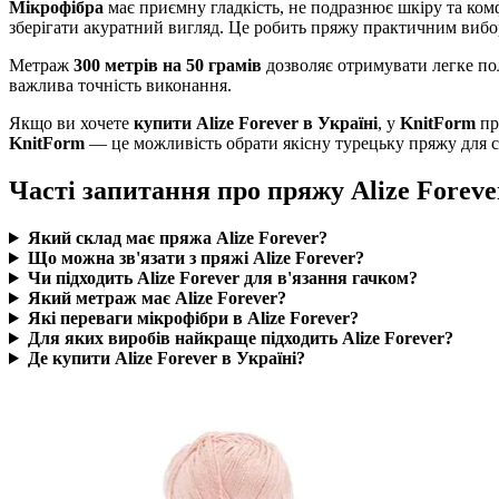
Мікрофібра
має приємну гладкість, не подразнює шкіру та ком
зберігати акуратний вигляд. Це робить пряжу практичним вибор
Метраж
300 метрів на 50 грамів
дозволяє отримувати легке пол
важлива точність виконання.
Якщо ви хочете
купити Alize Forever в Україні
, у
KnitForm
пр
KnitForm
— це можливість обрати якісну турецьку пряжу для с
Часті запитання про пряжу Alize Foreve
Який склад має пряжа Alize Forever?
Що можна зв'язати з пряжі Alize Forever?
Чи підходить Alize Forever для в'язання гачком?
Який метраж має Alize Forever?
Які переваги мікрофібри в Alize Forever?
Для яких виробів найкраще підходить Alize Forever?
Де купити Alize Forever в Україні?