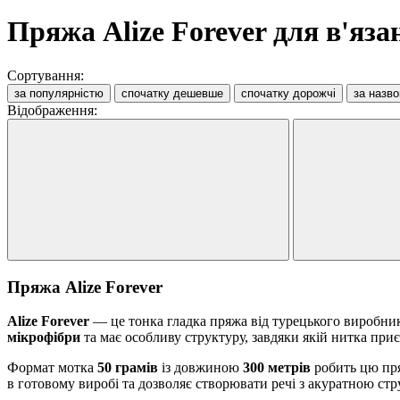
Пряжа Alize Forever для в'яза
Сортування:
за популярністю
спочатку дешевше
спочатку дорожчі
за назв
Відображення:
Пряжа Alize Forever
Alize Forever
— це тонка гладка пряжа від турецького виробни
мікрофібри
та має особливу структуру, завдяки якій нитка при
Формат мотка
50 грамів
із довжиною
300 метрів
робить цю пряж
в готовому виробі та дозволяє створювати речі з акуратною стр