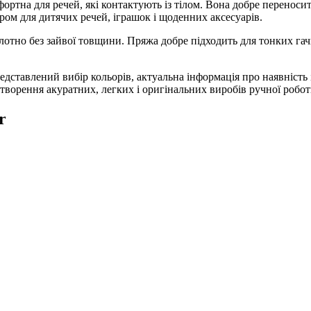
фортна для речей, які контактують із тілом. Вона добре перенос
ом для дитячих речей, іграшок і щоденних аксесуарів.
отно без зайвої товщини. Пряжа добре підходить для тонких гачко
едставлений вибір кольорів, актуальна інформація про наявність 
творення акуратних, легких і оригінальних виробів ручної робот
r