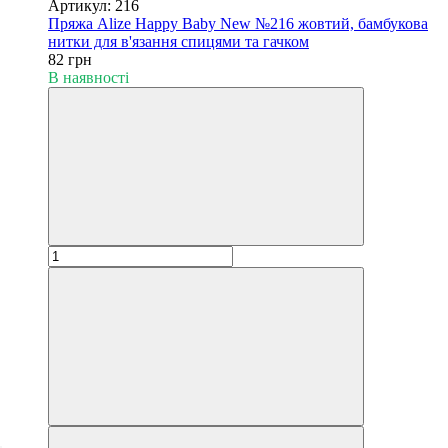
Артикул: 216
Пряжа Alize Happy Baby New №216 жовтий, бамбукова
нитки для в'язання спицями та гачком
82 грн
В наявності