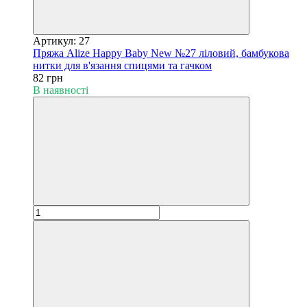
Артикул: 27
Пряжа Alize Happy Baby New №27 ліловий, бамбукова
нитки для в'язання спицями та гачком
82 грн
В наявності