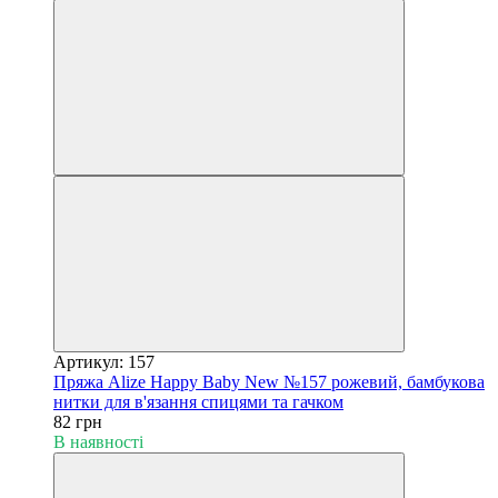
Артикул: 157
Пряжа Alize Happy Baby New №157 рожевий, бамбукова
нитки для в'язання спицями та гачком
82 грн
В наявності