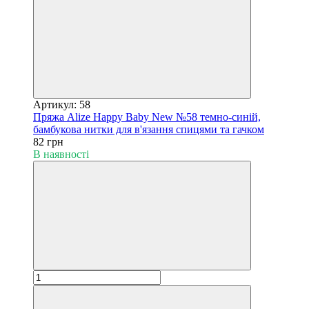
Артикул: 58
Пряжа Alize Happy Baby New №58 темно-синій,
бамбукова нитки для в'язання спицями та гачком
82 грн
В наявності