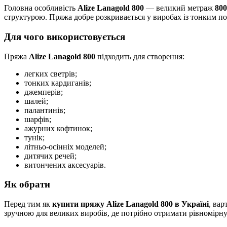
Головна особливість
Alize Lanagold 800
— великий метраж
800
структурою. Пряжа добре розкривається у виробах із тонким 
Для чого використовується
Пряжа
Alize Lanagold 800
підходить для створення:
легких светрів;
тонких кардиганів;
джемперів;
шалей;
палантинів;
шарфів;
ажурних кофтинок;
тунік;
літньо-осінніх моделей;
дитячих речей;
витончених аксесуарів.
Як обрати
Перед тим як
купити пряжу Alize Lanagold 800 в Україні
, ва
зручною для великих виробів, де потрібно отримати рівномірну