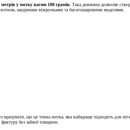
 метрів у мотку вагою 100 грамів
. Така довжина дозволяє ство
полотном, ажурними візерунками та багатошаровими моделями.
рто врахувати, що це тонка нитка, яка найкраще підходить для ле
 фактуру без зайвої товщини.