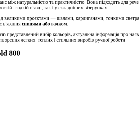
с між натуральністю та практичністю. Вона підходить для речей
тій гладкій в'язці, так і у складніших візерунках.
ад великими проєктами — шалями, кардиганами, тонкими светрам
с в'язання
спицями або гачком
.
orm
представлений вибір кольорів, актуальна інформація про наявн
ворення легких, теплих і стильних виробів ручної роботи.
ld 800