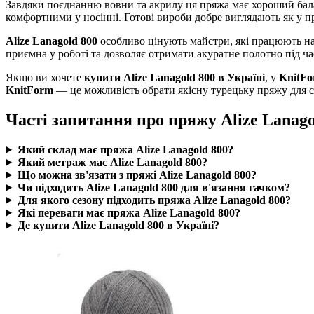
Завдяки поєднанню вовни та акрилу ця пряжа має хороший балан
комфортними у носінні. Готові вироби добре виглядають як у прос
Alize Lanagold 800
особливо цінують майстри, які працюють н
приємна у роботі та дозволяє отримати акуратне полотно під ча
Якщо ви хочете
купити Alize Lanagold 800 в Україні
, у
KnitF
KnitForm
— це можливість обрати якісну турецьку пряжу для ст
Часті запитання про пряжу Alize Lanago
Який склад має пряжа Alize Lanagold 800?
Який метраж має Alize Lanagold 800?
Що можна зв'язати з пряжі Alize Lanagold 800?
Чи підходить Alize Lanagold 800 для в'язання гачком?
Для якого сезону підходить пряжа Alize Lanagold 800?
Які переваги має пряжа Alize Lanagold 800?
Де купити Alize Lanagold 800 в Україні?