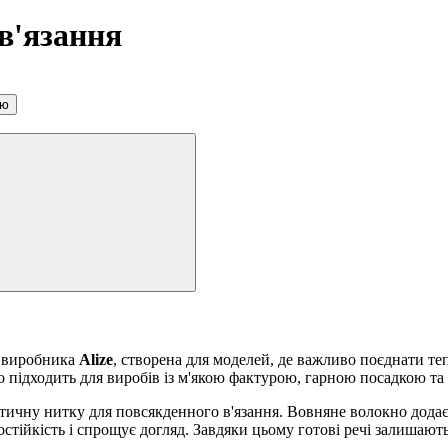
 в'язання
ою
о виробника
Alize
, створена для моделей, де важливо поєднати те
ово підходить для виробів із м'якою фактурою, гарною посадкою т
тичну нитку для повсякденного в'язання. Вовняне волокно додає
тійкість і спрощує догляд. Завдяки цьому готові речі залишают