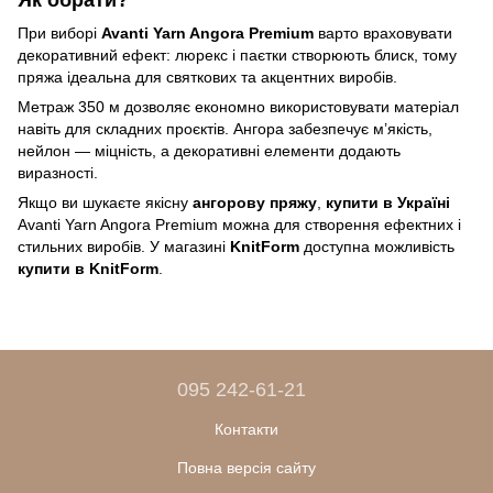
Як обрати?
При виборі
Avanti Yarn Angora Premium
варто враховувати
декоративний ефект: люрекс і паєтки створюють блиск, тому
пряжа ідеальна для святкових та акцентних виробів.
Метраж 350 м дозволяє економно використовувати матеріал
навіть для складних проєктів. Ангора забезпечує м’якість,
нейлон — міцність, а декоративні елементи додають
виразності.
Якщо ви шукаєте якісну
ангорову пряжу
,
купити в Україні
Avanti Yarn Angora Premium можна для створення ефектних і
стильних виробів. У магазині
KnitForm
доступна можливість
купити в KnitForm
.
095 242-61-21
Контакти
Повна версія сайту