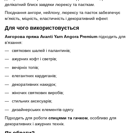
делікатний блиск завдяки люрексу та паєткам.
Поєднання ангори, нейлону, люрексу та паєток забезпечує
м’якість, міцність, еластичність і декоративний ефект.
Для чого використовується
Ангорова пряжа Avanti Yarn Angora Premium
підходить для
в’язання:
святкових шалей і палантинів;
ажурних кофт і светрів;
вечірніх топів;
елегантних кардиганів;
декоративних накидок;
жіночих святкових виробів;
стильних аксесуарів;
дизайнерських елементів одягу.
Підходить для роботи
спицями та гачком
, особливо для
декоративних і ажурних технік.