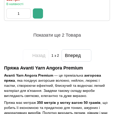
В наявності
Показати ще 2 Товара
Назад
Вперед
1
з 2
Пряжа Avanti Yarn Angora Premium
Avanti Yarn Angora Premium
— це преміальна
ангорова
пряжа
, яка поєднує ангорське волокно, нейлон, люрекс і
паєтки, створюючи ефектний, блискучий та водночас легкий
матеріал для в’язання. Завдяки такому складу вироби
виглядають святково, елегантно та дуже виразно.
Пряжа має метраж
350 метрів у мотку вагою 50 грамів
, що
робить її економною та придатною для тонких, ажурних і
декоративних виробів. Полотно виходить легким, рівним і має