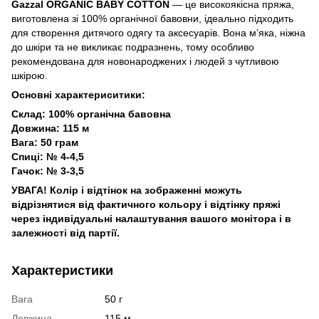
Gazzal ORGANIC BABY COTTON
— це високоякісна пряжа,
виготовлена зі 100% органічної бавовни, ідеально підходить
для створення дитячого одягу та аксесуарів. Вона м’яка, ніжна
до шкіри та не викликає подразнень, тому особливо
рекомендована для новонароджених і людей з чутливою
шкірою.
Основні характериситики:
Склад: 100% органічна бавовна
Довжина: 115 м
Вага: 50 грам
Спиці: № 4-4,5
Гачок: № 3-3,5
УВАГА! Колір і відтінок на зображенні можуть
відрізнятися від фактичного кольору і відтінку пряжі
через індивідуальні налаштування вашого монітора і в
залежності від партії.
Характеристики
Вага
50 г
Довжина
115 м