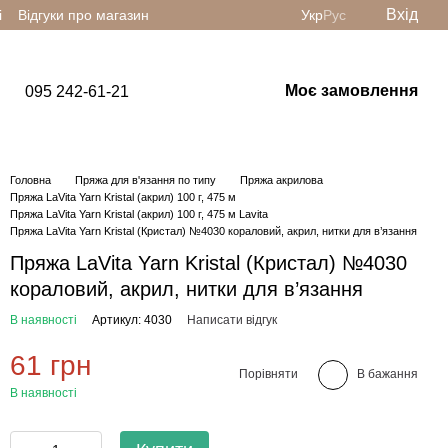
Вхід
і
Відгуки про магазин
Укр
Рус
Моє замовлення
095 242-61-21
Головна
Пряжа для в'язання по типу
Пряжа акрилова
Пряжа LaVita Yarn Kristal (акрил) 100 г, 475 м
Пряжа LaVita Yarn Kristal (акрил) 100 г, 475 м Lavita
Пряжа LaVita Yarn Kristal (Кристал) №4030 кораловий, акрил, нитки для в’язання
Пряжа LaVita Yarn Kristal (Кристал) №4030
кораловий, акрил, нитки для в’язання
В наявності
Артикул: 4030
Написати відгук
61 грн
Порівняти
В бажання
В наявності