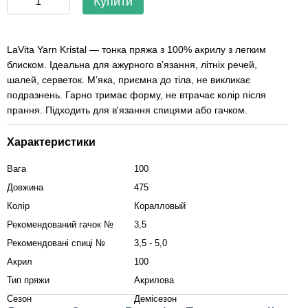
Купити
LaVita Yarn Kristal — тонка пряжа з 100% акрилу з легким
блиском. Ідеальна для ажурного в’язання, літніх речей,
шалей, серветок. М’яка, приємна до тіла, не викликає
подразнень. Гарно тримає форму, не втрачає колір після
прання. Підходить для в'язання спицями або гачком.
Характеристики
Вага
100
Довжина
475
Колір
Коралловый
Рекомендований гачок №
3,5
Рекомендовані спиці №
3,5 - 5,0
Акрил
100
Тип пряжи
Акрилова
Сезон
Демісезон