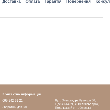
Доставка
Оплата
Гарантія
Повернення
Консул
Контактна інформація
095 242-61-21
Вул. Олександра Кушніра 56,
індекс 66429, .с. Великобоярка,
Зворотній дзвінок
Подільський р-н., Одеська