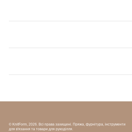
© KnitForm, 2026. Всі права захищені. Пряжа, фурнітура, інструменти
для в'язання та товари для рукоділля.