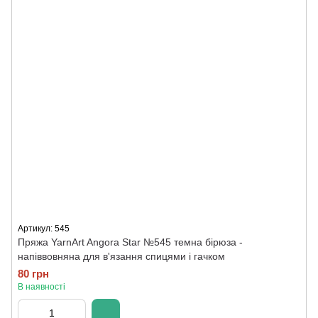
Артикул: 545
Пряжа YarnArt Angora Star №545 темна бірюза -
напіввовняна для в'язання спицями і гачком
80 грн
В наявності