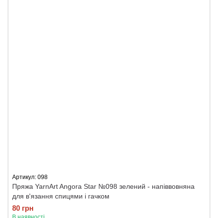
Артикул: 098
Пряжа YarnArt Angora Star №098 зелений - напіввовняна
для в'язання спицями і гачком
80 грн
В наявності