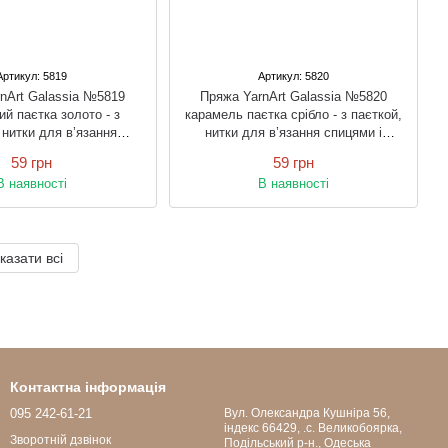
Артикул: 5819
Артикул: 5820
nArt Galassia №5819
Пряжа YarnArt Galassia №5820
ий паєтка золото - з
карамель паєтка срібло - з паєткой,
 нитки для в’язання
нитки для в’язання спицями і
цями і гачком
гачком
59 грн
59 грн
В наявності
В наявності
казати всі
Контактна інформація
095 242-61-21
Вул. Олександра Кушніра 56,
індекс 66429, .с. Великобоярка,
Зворотній дзвінок
Подільський р-н., Одеська