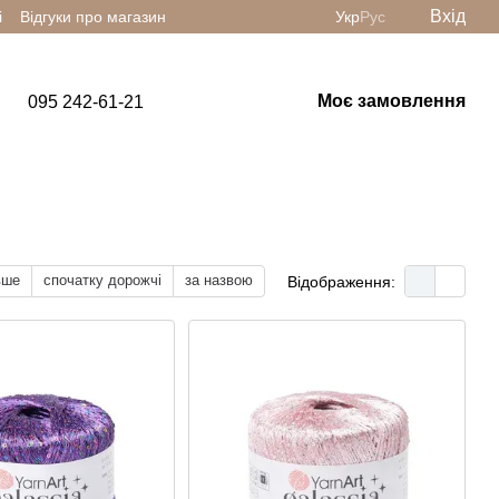
Вхід
і
Відгуки про магазин
Укр
Рус
Моє замовлення
095 242-61-21
вше
спочатку дорожчі
за назвою
Відображення: