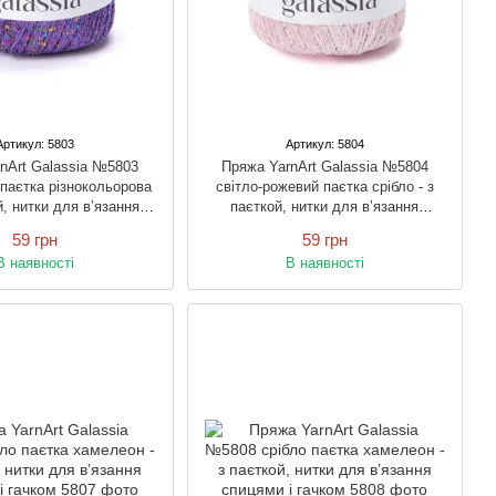
Артикул: 5803
Артикул: 5804
nArt Galassia №5803
Пряжа YarnArt Galassia №5804
паєтка різнокольорова
світло-рожевий паєтка срібло - з
й, нитки для в’язання
паєткой, нитки для в’язання
цями і гачком
спицями і гачком
59 грн
59 грн
В наявності
В наявності