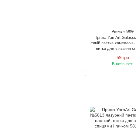
Артикул: 5809
Пряжа YarnArt Galass
синій паєтка хамелеон -
нитки для в’язання с
гачком
59 грн
В наявності