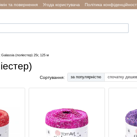
мін та повернення
Угода користувача
Політика конфіденційност
 Galassia (поліестер) 25г, 125 м
іестер)
за популярністю
спочатку деше
Сортування: