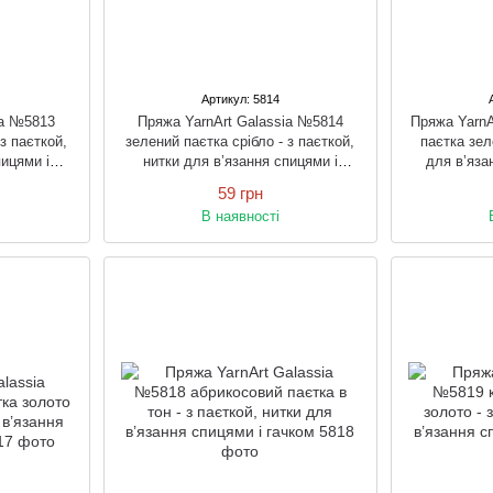
Артикул: 5814
ia №5813
Пряжа YarnArt Galassia №5814
Пряжа YarnA
з паєткой,
зелений паєтка срібло - з паєткой,
паєтка зел
пицями і
нитки для в’язання спицями і
для в’яза
гачком
59 грн
В наявності