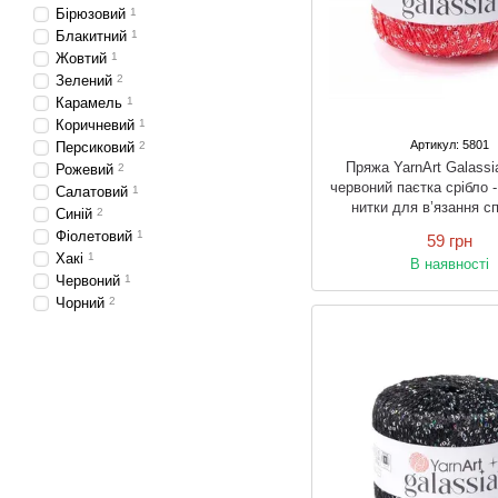
Бірюзовий
1
Блакитний
1
Жовтий
1
Зелений
2
Карамель
1
Коричневий
1
Артикул: 5801
Персиковий
2
Пряжа YarnArt Galass
Рожевий
2
червоний паєтка срібло -
Салатовий
1
нитки для в’язання с
Синій
2
гачком
Фіолетовий
1
59 грн
Хакі
1
В наявності
Червоний
1
Чорний
2