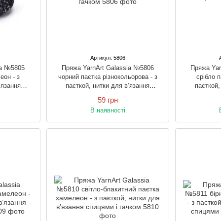
Артикул: 5806
ia №5805
Пряжа YarnArt Galassia №5806
Пряжа Yar
еон - з
чорний паєтка різнокольорова - з
срібло 
’язання
паєткой, нитки для в’язання
паєткой,
ом
спицями і гачком
спи
59 грн
В наявності