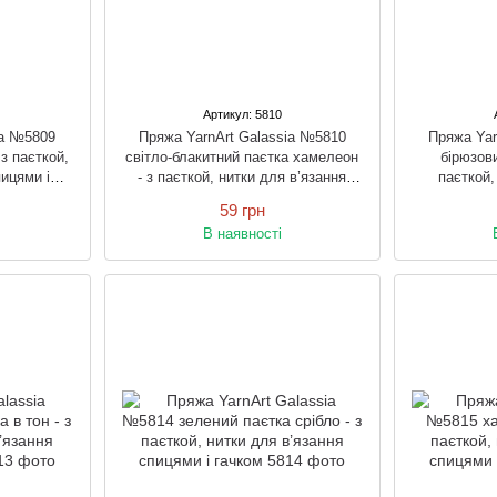
Артикул: 5810
ia №5809
Пряжа YarnArt Galassia №5810
Пряжа Yar
 з паєткой,
світло-блакитний паєтка хамелеон
бірюзови
пицями і
- з паєткой, нитки для в’язання
паєткой,
спицями і гачком
спи
59 грн
В наявності