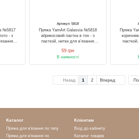
Артикул: 5818
ia №5817
Пряжа YarnArt Galassia №5818
Пряжа Yar
ото - з
абрикосовий паєтка в тон - з
коричнев
’язання
паєткой, нитки для в’язання
паєткой,
ом
спицями і гачком
спи
59 грн
В наявності
Назад
1
2
Вперед
По
Каталог
Клієнтам
Пряжа для в'язання по типу
Вхід до кабінету
Пряжа для в'язання по
Каталог товарів