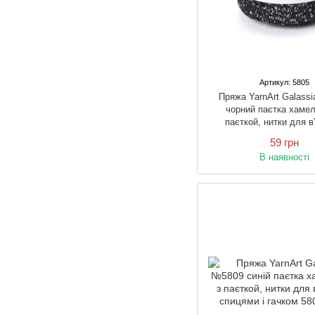
Артикул: 5805
Пряжа YarnArt Galass
чорний паєтка хамел
паєткой, нитки для в
спицями і гачк
59 грн
В наявності