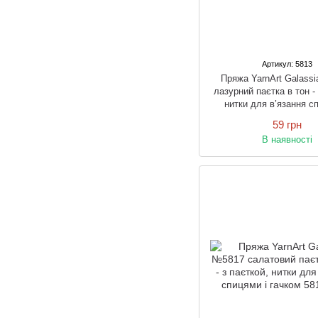
Артикул: 5813
Пряжа YarnArt Galass
лазурний паєтка в тон - 
нитки для в’язання с
гачком
59 грн
В наявності