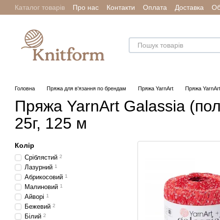
Каталог товарів
Про нас
Контакти
Оплата
Доставка
Об
Перейти до основного контенту
Головна
Пряжа для в'язання по брендам
Пряжа YarnArt
Пряжа YarnArt
Пряжа YarnArt Galassia (пол
25г, 125 м
Колір
Сріблястий
2
Лазурний
1
Абрикосовий
1
Малиновий
1
Айворі
1
Бежевий
2
Білий
2