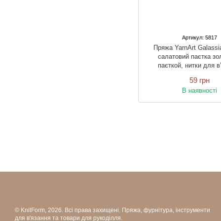
Артикул: 5817
Пряжа YarnArt Galass
салатовий паєтка зол
паєткой, нитки для в
спицями і гачк
59 грн
В наявності
© KnitForm, 2026. Всі права захищені. Пряжа, фурнітура, інструменти
для в'язання та товари для рукоділля.