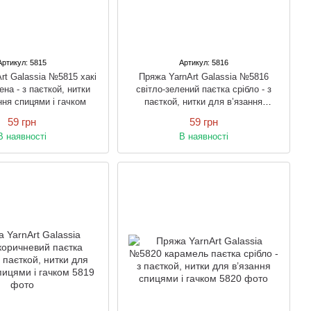
Артикул: 5815
Артикул: 5816
rt Galassia №5815 хакі
Пряжа YarnArt Galassia №5816
ена - з паєткой, нитки
світло-зелений паєтка срібло - з
ння спицями і гачком
паєткой, нитки для в’язання
спицями і гачком
59 грн
59 грн
В наявності
В наявності