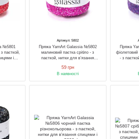
Артикул: 5802
ia №5801
Пряжа YarnArt Galassia №5802
Пряжа Yar
 з паєткой,
малиновий паєтка срібло - з
фіолетовий 
пицями і
паєткой, нитки для в’язання
- з паєтко
спицями і гачком
спи
59 грн
В наявності