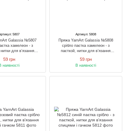
Артикул: 5807
Артикул: 5808
nArt Galassia №5807
Пряжа YarnArt Galassia №5808
паєтка хамелеон - з
срібло паєтка хамелеон - з
 нитки для в’язання
паєткой, нитки для в’язання
цями і гачком
спицями і гачком
59 грн
59 грн
В наявності
В наявності