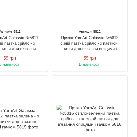
Артикул: 5811
Артикул: 5812
nArt Galassia №5811
Пряжа YarnArt Galassia №5812
й паєтка срібло - з
синій паєтка срібло - з паєткой,
 нитки для в’язання
нитки для в’язання спицями і
цями і гачком
гачком
59 грн
59 грн
В наявності
В наявності