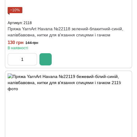
−10%
Артикул: 2118
Пряжа YarnArt Havana №22118 зелений-блакитний-синій,
напівбавовна, нитки для в'язання спицями і гачком
130 грн
144 грн
В наявності