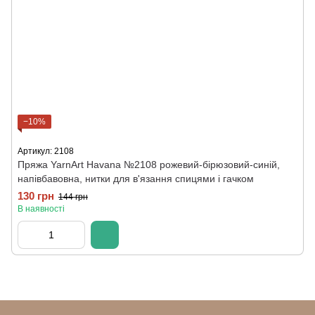
−10%
Артикул: 2108
Пряжа YarnArt Havana №2108 рожевий-бірюзовий-синій,
напівбавовна, нитки для в'язання спицями і гачком
130 грн
144 грн
В наявності