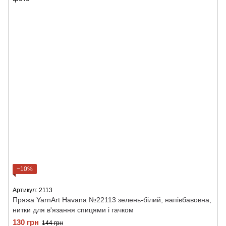
−10%
Артикул: 2113
Пряжа YarnArt Havana №22113 зелень-білий, напівбавовна,
нитки для в'язання спицями і гачком
130 грн
144 грн