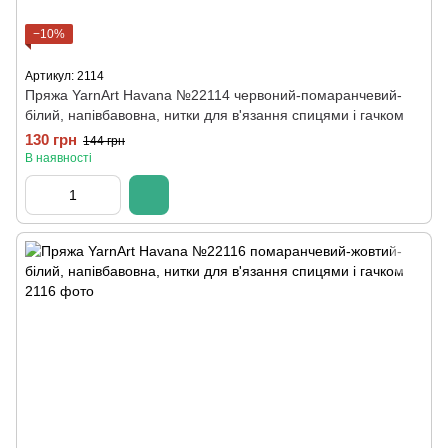
−10%
Артикул: 2114
Пряжа YarnArt Havana №22114 червоний-помаранчевий-
білий, напівбавовна, нитки для в'язання спицями і гачком
130 грн
144 грн
В наявності