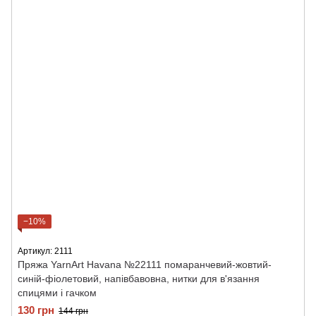
−10%
Артикул: 2111
Пряжа YarnArt Havana №22111 помаранчевий-жовтий-
синій-фіолетовий, напівбавовна, нитки для в'язання
спицями і гачком
130 грн
144 грн