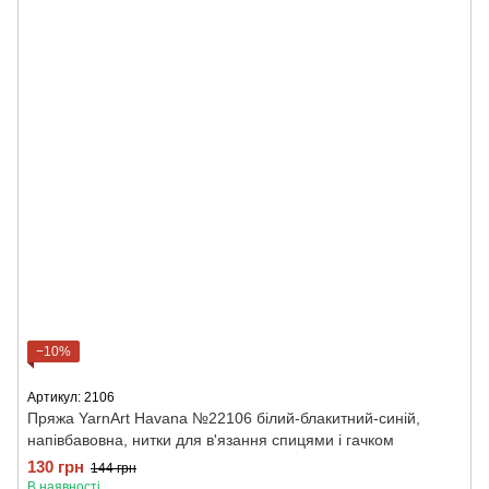
−10%
Артикул: 2106
Пряжа YarnArt Havana №22106 білий-блакитний-синій,
напівбавовна, нитки для в'язання спицями і гачком
130 грн
144 грн
В наявності