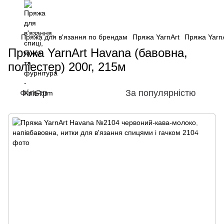
Пряжа для в'язання по брендам
Пряжа YarnArt
Пряжа YarnA
Пряжа YarnArt Havana (бавовна,
поліестер) 200г, 215м
Фільтр
За популярністю