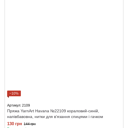
−10%
Артикул: 2109
Пряжа YarnArt Havana №22109 кораловий-синій,
напівбавовна, нитки для в'язання спицями і гачком
130 грн
144 грн