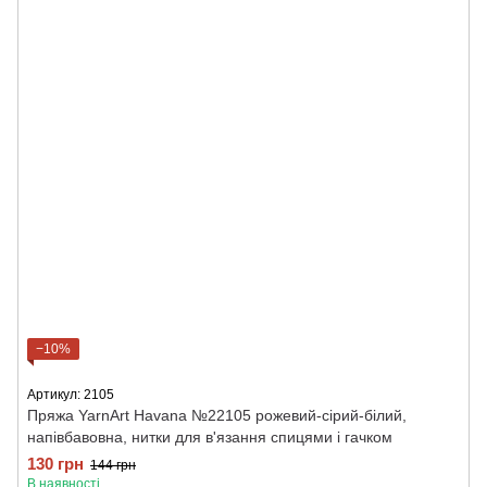
−10%
Артикул: 2105
Пряжа YarnArt Havana №22105 рожевий-сірий-білий,
напівбавовна, нитки для в'язання спицями і гачком
130 грн
144 грн
В наявності