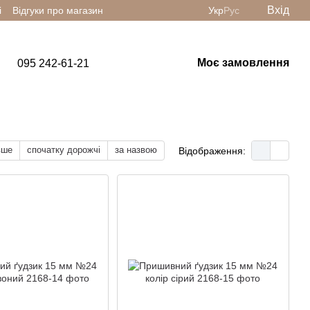
Вхід
і
Відгуки про магазин
Укр
Рус
Моє замовлення
095 242-61-21
вше
спочатку дорожчі
за назвою
Відображення: