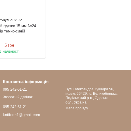
тикул: 2168-22
й ґудзик 15 мм №24
ір темно-синій
5 грн
В наявності
Контактна інформація
095 242-61-21
Вул. Олександра Кушніра 56,
індекс 66429, .с. Великобоярка,
Зворотній дзвінок
Подільський р-н., Одеська
обл., Україна
095 242-61-21
Мапа проїзду
knitform1@gmail.com