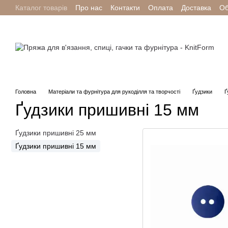
Каталог товарів
Про нас
Контакти
Оплата
Доставка
Об
Перейти до основного контенту
Головна
Матеріали та фурнітура для рукоділля та творчості
Ґудзики
Ґ
Ґудзики пришивні 15 мм
Ґудзики пришивні 25 мм
Ґудзики пришивні 15 мм