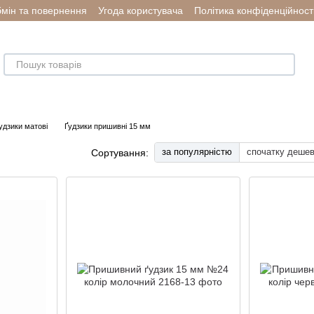
мін та повернення
Угода користувача
Політика конфіденційност
удзики матові
Ґудзики пришивні 15 мм
за популярністю
спочатку деше
Сортування: