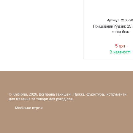
Артикул: 2168-2
Пришивний ґудзик 15
колір беж
5 грн
В наявності
© KnitForm, 2026. Всі права захищені. Пряжа, фурнітура, інструменти
для в'язання та товари для рукоділля.
Мобільна версія