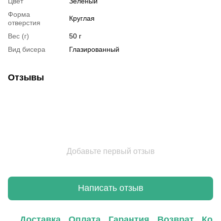
Цвет
Зеленый
Форма
Круглая
отверстия
Вес (г)
50 г
Вид бисера
Глазированный
Отзывы
Добавьте первый отзыв
Написать отзыв
Доставка
Оплата
Гарантия
Возврат
Кон