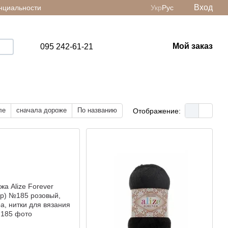
Вход
нциальности
Укр
Рус
Мой заказ
095 242-61-21
ле
сначала дороже
По названию
Отображение: