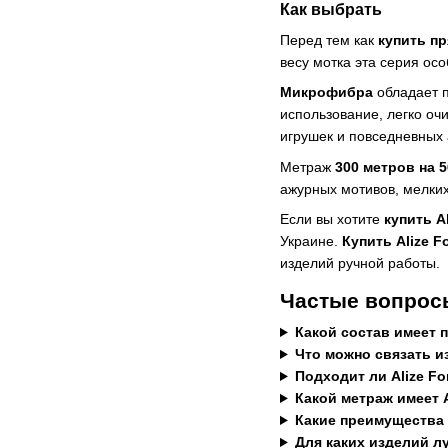
Как выбрать
Перед тем как
купить пр
весу мотка эта серия ос
Микрофибра
обладает п
использование, легко оч
игрушек и повседневных 
Метраж
300 метров на 
ажурных мотивов, мелких
Если вы хотите
купить A
Украине.
Купить Alize F
изделий ручной работы.
Частые вопросы
Какой состав имеет п
Что можно связать из
Подходит ли Alize Fo
Какой метраж имеет A
Какие преимущества 
Для каких изделий лу