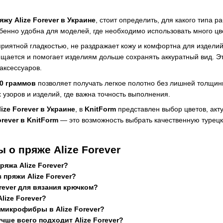
яжу Alize Forever в Украине
, стоит определить, для какого типа 
обенно удобна для моделей, где необходимо использовать много цв
риятной гладкостью, не раздражает кожу и комфортна для изделий
ищается и помогает изделиям дольше сохранять аккуратный вид. Э
аксессуаров.
50 граммов
позволяет получать легкое полотно без лишней толщин
 узоров и изделий, где важна точность выполнения.
lize Forever в Украине
, в
KnitForm
представлен выбор цветов, акт
orever в KnitForm
— это возможность выбрать качественную турецк
 о пряже Alize Forever
ряжа Alize Forever?
 пряжи Alize Forever?
rever для вязания крючком?
lize Forever?
микрофибры в Alize Forever?
чше всего подходит Alize Forever?