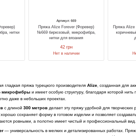
Артикул: 669
Форевер)
Пряжа Alize Forever (Форевер)
Пряжа Alize
бра, нитки
№669 бирюзовый, микрофибра,
коричневы
нитки для вязания
42 грн
и
Нет в наличии
Н
ая гладкая пряжа турецкого производителя
Alize
, созданная для а
% микрофибры
и имеет особую структуру, благодаря которой нить
отно даже в небольших проектах.
ов
с длиной
300 метров
делает эту пряжу удобной для творческих р
, хорошо сохраняет форму в готовом изделии и позволяет создавать
чаются ровными, а полотно имеет чистый и профессиональный вид.
er
— универсальность в мелких и детализированных работах. Пряж