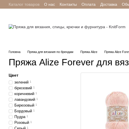
Каталог товаров
О нас
Контакты
Оплата
Доставка
Обм
Перейти к основному контенту
Отзывы о магазине
Головна
Пряжа для вязания по брендам
Пряжа Alize
Пряжа Alize Fore
Пряжа Alize Forever для вя
Цвет
зелений
1
бірюзовий
1
коричневий
1
лавандовий
1
Бирюзовый
1
Бордовый
1
Пудра
1
Розовый
1
Серый
1