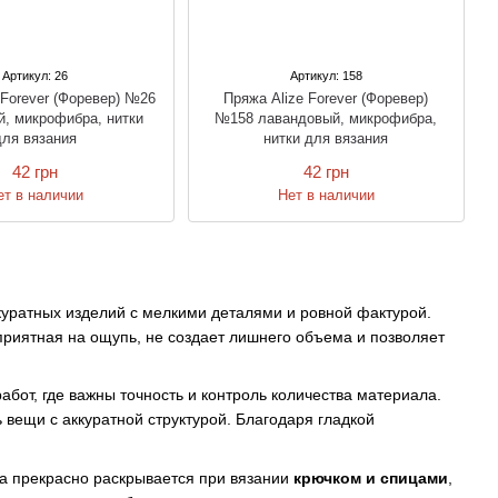
Артикул: 26
Артикул: 158
 Forever (Форевер) №26
Пряжа Alize Forever (Форевер)
й, микрофибра, нитки
№158 лавандовый, микрофибра,
для вязания
нитки для вязания
42 грн
42 грн
ет в наличии
Нет в наличии
ккуратных изделий с мелкими деталями и ровной фактурой.
 приятная на ощупь, не создает лишнего объема и позволяет
абот, где важны точность и контроль количества материала.
 вещи с аккуратной структурой. Благодаря гладкой
а прекрасно раскрывается при вязании
крючком и спицами
,