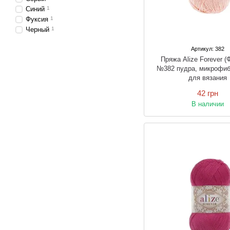
Синий
1
Фуксия
1
Черный
1
Артикул: 382
Пряжа Alize Forever (
№382 пудра, микрофиб
для вязания
42 грн
В наличии