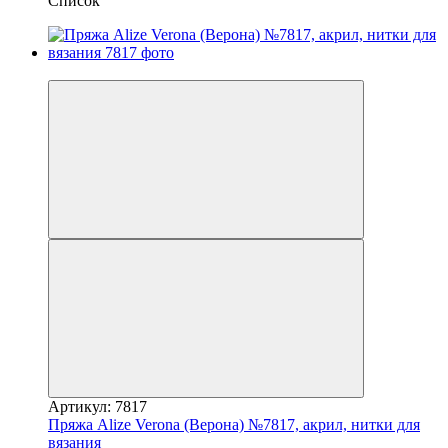
Список
−10%
Артикул: 7817
Пряжа Alize Verona (Верона) №7817, акрил, нитки для
вязания