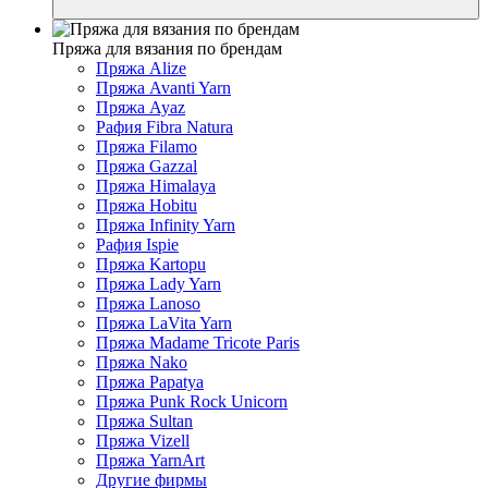
Пряжа для вязания по брендам
Пряжа Alize
Пряжа Avanti Yarn
Пряжа Ayaz
Рафия Fibra Natura
Пряжа Filamo
Пряжа Gazzal
Пряжа Himalaya
Пряжа Hobitu
Пряжа Infinity Yarn
Рафия Ispie
Пряжа Kartopu
Пряжа Lady Yarn
Пряжа Lanoso
Пряжа LaVita Yarn
Пряжа Madame Tricote Paris
Пряжа Nako
Пряжа Papatya
Пряжа Punk Rock Unicorn
Пряжа Sultan
Пряжа Vizell
Пряжа YarnArt
Другие фирмы