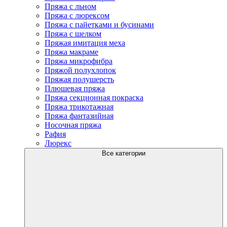
Пряжа с льном
Пряжа с люрексом
Пряжа с пайетками и бусинами
Пряжа с шелком
Пряжая имитация меха
Пряжа макраме
Пряжа микрофибра
Пряжой полухлопок
Пряжая полушерсть
Плюшевая пряжа
Пряжа секционная покраска
Пряжа трикотажная
Пряжа фантазийная
Носочная пряжа
Рафия
Люрекс
Все категории