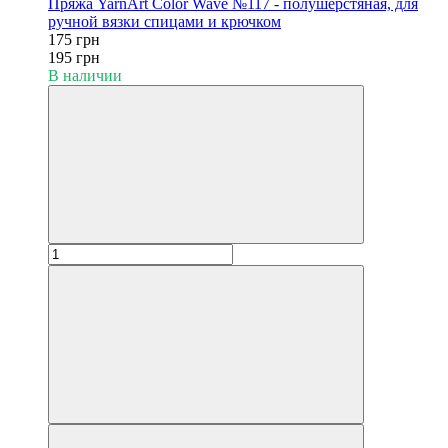
Пряжа YarnArt Color Wave №117 - полушерстяная, для
ручной вязки спицами и крючком
175 грн
195 грн
В наличии