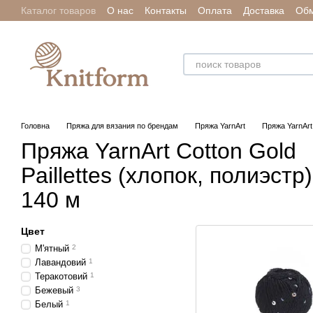
Каталог товаров
О нас
Контакты
Оплата
Доставка
Обм
Перейти к основному контенту
Отзывы о магазине
Головна
Пряжа для вязания по брендам
Пряжа YarnArt
Пряжа YarnArt 
Пряжа YarnArt Cotton Gold
Paillettes (хлопок, полиэстр)
140 м
Цвет
М'ятный
2
Лавандовий
1
Теракотовий
1
Бежевый
3
Белый
1