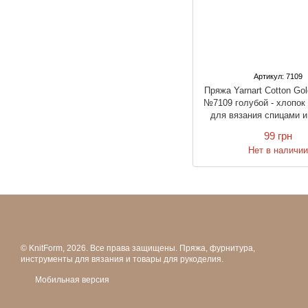
Артикул: 7109
Пряжа Yarnart Cotton Gold
№7109 голубой - хлопок 
для вязания спицами 
99 грн
Нет в наличи
© KnitForm, 2026. Все права защищены. Пряжа, фурнитура,
инструменты для вязания и товары для рукоделия.
Мобильная версия