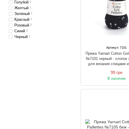
Голубой
1
Желтый
1
Зелёный
1
Красный
1
Розовый
2
Синий
2
Черный
1
Артикул: 7101
Пряжа Yarnart Cotton Gold
№7101 черный - хлопок 
для вязания спицами 
99 грн
В наличии