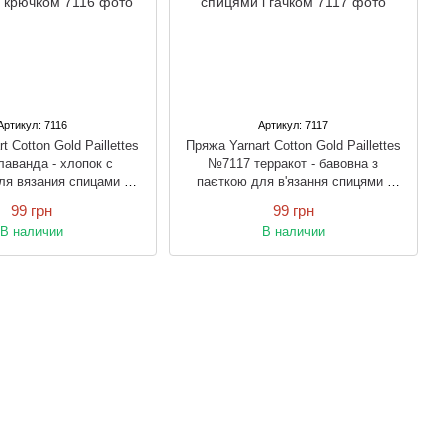
Артикул: 7116
Артикул: 7117
t Cotton Gold Paillettes
Пряжа Yarnart Cotton Gold Paillettes
аванда - хлопок с
№7117 терракот - бавовна з
ля вязания спицами и
паєткою для в'язання спицями і
крючком
гачком
99 грн
99 грн
В наличии
В наличии