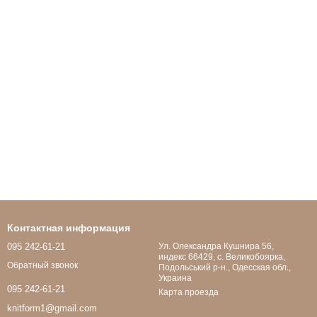
Контактная информация
095 242-61-21
Ул. Олександра Кушнира 56,
индекс 66429, с. Великобоярка,
Обратный звонок
Подольський р-н., Одесская обл.,
Украина
095 242-61-21
Карта проезда
knitform1@gmail.com