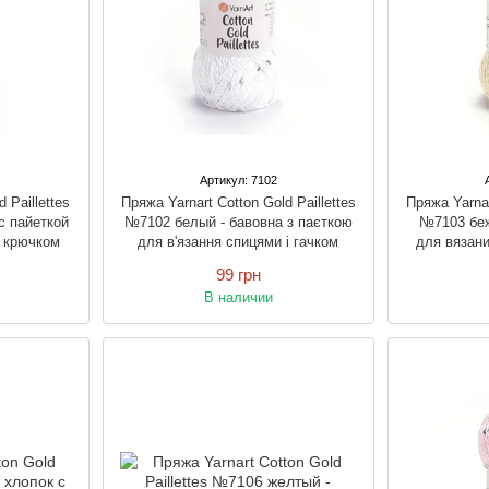
Артикул: 7102
 Paillettes
Пряжа Yarnart Cotton Gold Paillettes
Пряжа Yarnar
с пайеткой
№7102 белый - бавовна з паєткою
№7103 беж
и крючком
для в'язання спицями і гачком
для вязан
99 грн
В наличии