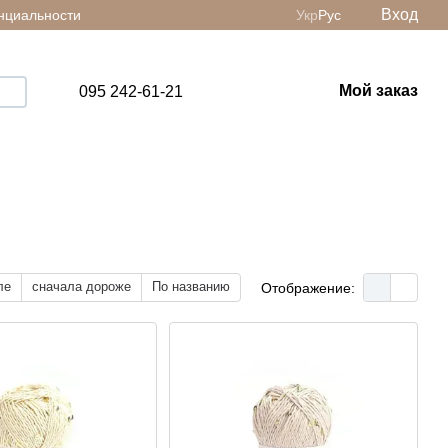
Вход
нциальности
Укр
Рус
Мой заказ
095 242-61-21
ле
сначала дороже
По названию
Отображение: