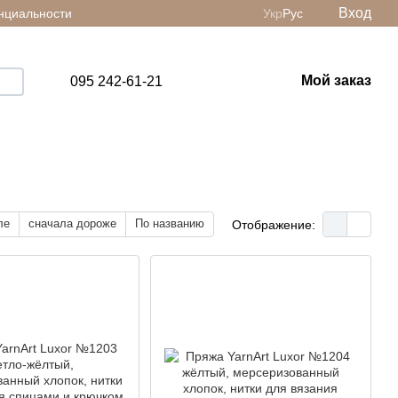
Вход
нциальности
Укр
Рус
Мой заказ
095 242-61-21
ле
сначала дороже
По названию
Отображение: