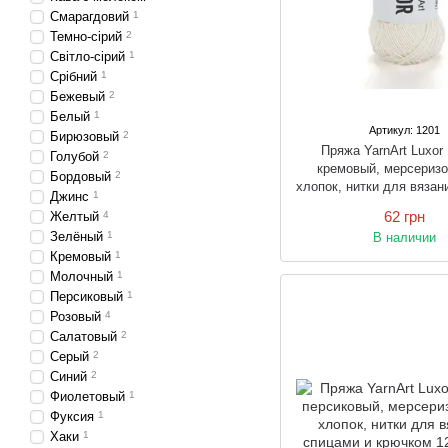
Смарагдовий
1
Темно-сірий
2
Світло-сірий
1
Срібний
1
Бежевый
2
Белый
1
Артикул: 1201
Бирюзовый
2
Пряжа YarnArt Luxo
Голубой
2
кремовый, мерсериз
Бордовый
2
хлопок, нитки для вязан
Джинс
1
и крючком
62 грн
Желтый
4
Зелёный
1
В наличии
Кремовый
1
Молочный
1
Персиковый
1
Розовый
4
Салатовый
2
Серый
2
Синий
2
Фиолетовый
1
Фуксия
1
Хаки
1