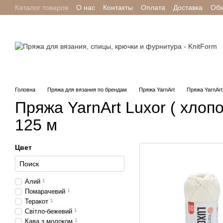
Каталог товаров
О нас
Контакты
Оплата
Доставка
Обм
Перейти к основному контенту
Отзывы о магазине
Головна
Пряжа для вязания по брендам
Пряжа YarnArt
Пряжа YarnArt 
Пряжа YarnArt Luxor ( хлопок
125 м
Цвет
Алий
1
Помарачевий
1
Теракот
1
Світло-бежевий
1
Кава з молоком
1