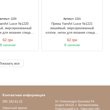
Артикул: 1220
Артикул: 1221
arnArt Luxor №1220
Пряжа YarnArt Luxor №1221
й, мерсеризованный
вишнёвый, мерсеризованный
ки для вязания спицами
хлопок, нитки для вязания спицами
и крючком
и крючком
62 грн
62 грн
В наличии
В наличии
Показать все
Контактная информация
095 242-61-21
Ул. Олександра Кушнира 56,
индекс 66429, с. Великобоярка,
Обратный звонок
Подольський р-н., Одесская обл.,