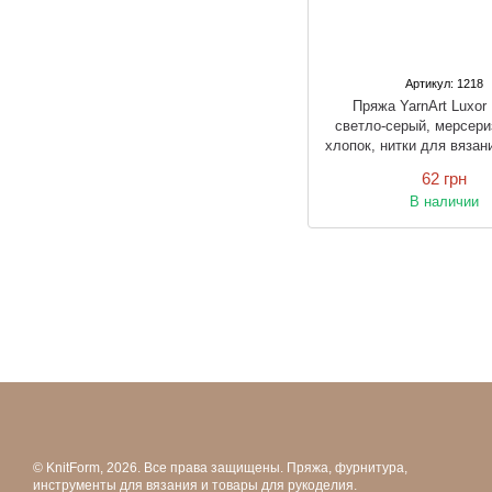
Артикул: 1218
Пряжа YarnArt Luxo
светло-серый, мерсер
хлопок, нитки для вязан
и крючком
62 грн
В наличии
© KnitForm, 2026. Все права защищены. Пряжа, фурнитура,
инструменты для вязания и товары для рукоделия.