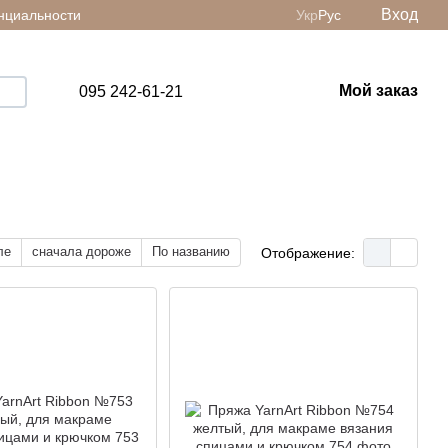
Вход
нциальности
Укр
Рус
Мой заказ
095 242-61-21
ле
сначала дороже
По названию
Отображение: