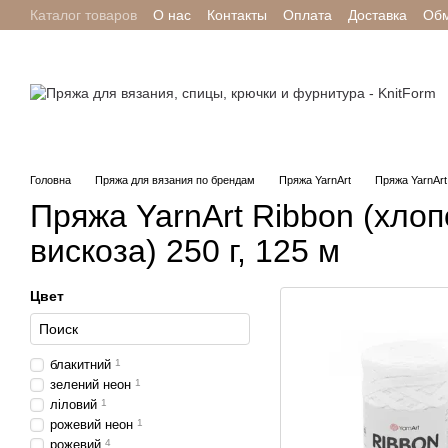
Каталог товаров
О нас
Контакты
Оплата
Доставка
Обм
Перейти к основному контенту
Отзывы о магазине
Головна
Пряжа для вязания по брендам
Пряжа YarnArt
Пряжа YarnArt 
Пряжа YarnArt Ribbon (хлоп
вискоза) 250 г, 125 м
Цвет
блакитний
1
зелений неон
1
ліловий
1
рожевий неон
1
рожевий
4