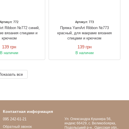
Артикул: 772
Артикул: 773
rt Ribbon №772 синий,
Пряжа YarnArt Ribbon №773
ме вязания спицами и
красный, для макраме вязания
крючком
спицами и крючком
139 грн
139 грн
В наличии
В наличии
Показать все
Контактная информация
095 242-61-21
Ул. Олександра Кушнира 56,
индекс 66429, с. Великобоярка,
Обратный звонок
Подольський р-н., Одесская обл.,