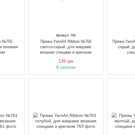
Артикул: 756
on №755
Пряжа YarnArt Ribbon №756
Пряжа YarnA
е вязания
светло-серый, для макраме
серый, д
ком
вязания спицами и крючком
спи
139 грн
В наличии