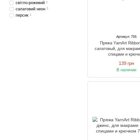
світло-рожевий
1
салатовий неон
1
персик
1
Артикул: 755
Пряжа YarnArt Ribb
салатовый, для макрам
спицами и крюч
139 грн
В наличии