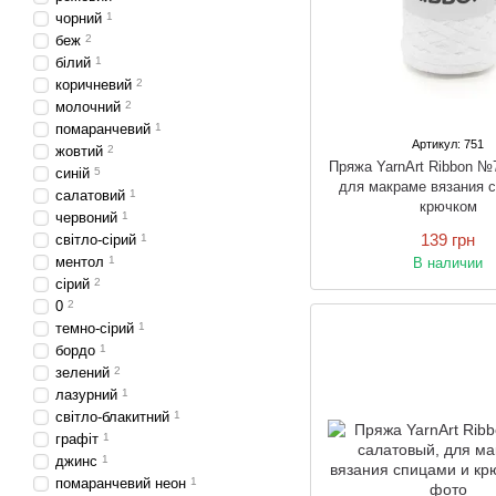
чорний
1
беж
2
білий
1
коричневий
2
молочний
2
помаранчевий
1
Артикул: 751
жовтий
2
Пряжа YarnArt Ribbon №
синій
5
для макраме вязания 
салатовий
1
крючком
червоний
1
139 грн
світло-сірий
1
ментол
1
В наличии
сірий
2
0
2
темно-сірий
1
бордо
1
зелений
2
лазурний
1
світло-блакитний
1
графіт
1
джинс
1
помаранчевий неон
1