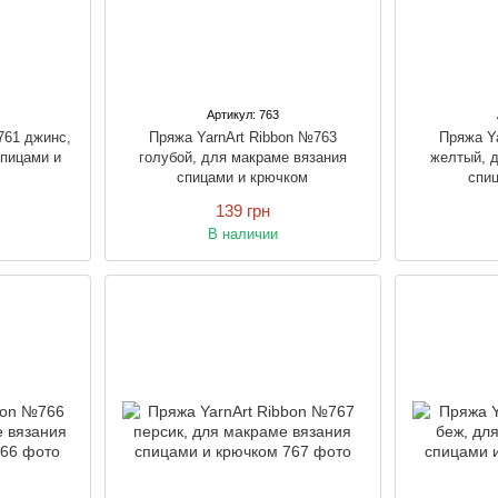
Артикул: 763
761 джинс,
Пряжа YarnArt Ribbon №763
Пряжа Y
спицами и
голубой, для макраме вязания
желтый, 
спицами и крючком
спи
139 грн
В наличии