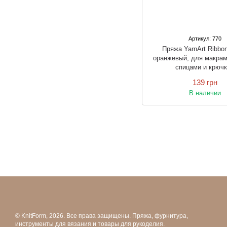
Артикул: 770
Пряжа YarnArt Ribb
оранжевый, для макрам
спицами и крюч
139 грн
В наличии
© KnitForm, 2026. Все права защищены. Пряжа, фурнитура,
инструменты для вязания и товары для рукоделия.