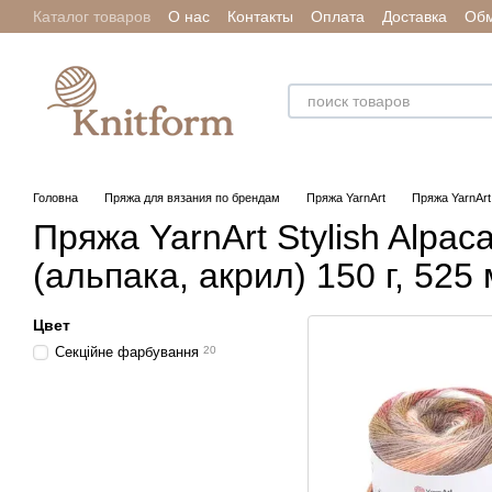
Каталог товаров
О нас
Контакты
Оплата
Доставка
Обм
Перейти к основному контенту
Отзывы о магазине
Головна
Пряжа для вязания по брендам
Пряжа YarnArt
Пряжа YarnArt 
Пряжа YarnArt Stylish Alpac
(альпака, акрил) 150 г, 525 
Цвет
Секційне фарбування
20