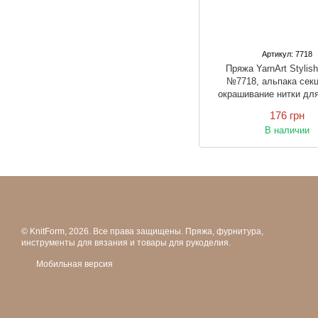
Артикул: 7718
Пряжа YarnArt Stylis
№7718, альпака сек
окрашивание нитки дл
176 грн
В наличии
© KnitForm, 2026. Все права защищены. Пряжа, фурнитура,
инструменты для вязания и товары для рукоделия.
Мобильная версия