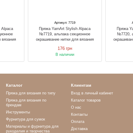
Артикул: 7719
h Alpaca
Пряжа YarnArt Stylish Alpaca
Пряжа Ya
ционное
№7719, альпака секционное
№7720, 
я вязания
окрашивание нитки для вязания
окрашиван
176 грн
В наличии
Каталог
Клиентам
Пряжа для вязания по типу
Вход в личный кабинет
Пряжа для вязания по
Каталог товаров
брендам
О нас
Инструменты
Контакты
Фурнитура для сумок
Оплата
Материалы и фурнитура для
Доставка
рукоделия и творчества