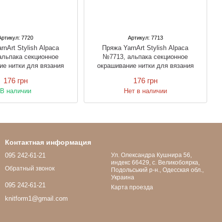
Артикул: 7720
Артикул: 7713
rnArt Stylish Alpaca
Пряжа YarnArt Stylish Alpaca
альпака секционное
№7713, альпака секционное
ие нитки для вязания
окрашивание нитки для вязания
176 грн
176 грн
В наличии
Нет в наличии
Контактная информация
095 242-61-21
Ул. Олександра Кушнира 56,
индекс 66429, с. Великобоярка,
Обратный звонок
Подольський р-н., Одесская обл.,
Украина
095 242-61-21
Карта проезда
knitform1@gmail.com