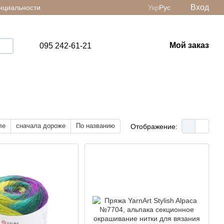
Вход
нциальности
Укр
Рус
Мой заказ
095 242-61-21
ле
сначала дороже
По названию
Отображение: