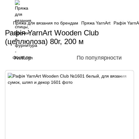
Пряжа для вязания по брендам
Пряжа YarnArt
Рафія YarnA
Рафія YarnArt Wooden Club
(целлюлоза) 80г, 200 м
Фильтр
По популярности