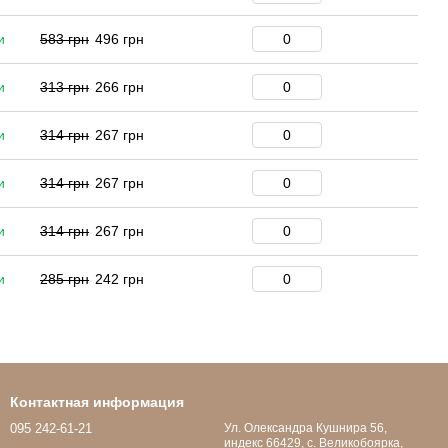
и
583 грн
496 грн
и
313 грн
266 грн
и
314 грн
267 грн
и
314 грн
267 грн
и
314 грн
267 грн
и
285 грн
242 грн
Контактная информация
095 242-61-21
Ул. Олександра Кушнира 56,
индекс 66429, с. Великобоярка,