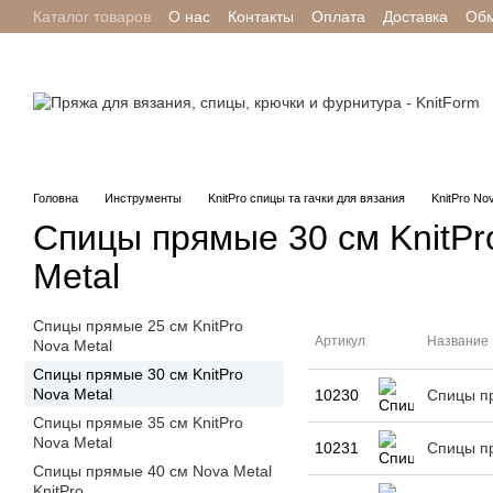
Каталог товаров
О нас
Контакты
Оплата
Доставка
Обм
Перейти к основному контенту
Отзывы о магазине
Головна
Инструменты
KnitPro спицы та гачки для вязания
KnitPro No
Спицы прямые 30 см KnitPr
Metal
Спицы прямые 25 см KnitPro
Артикул
Название
Nova Metal
Спицы прямые 30 см KnitPro
Nova Metal
10230
Спицы пр
Спицы прямые 35 см KnitPro
Nova Metal
10231
Спицы пр
Спицы прямые 40 см Nova Metal
KnitPro