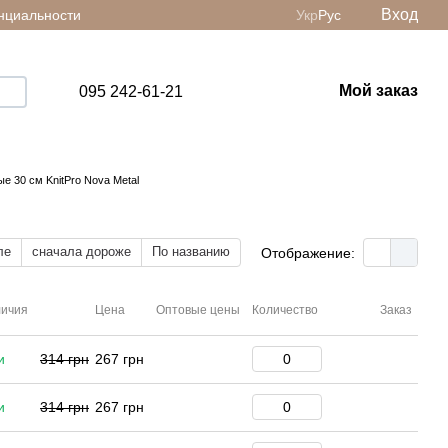
Вход
нциальности
Укр
Рус
Мой заказ
095 242-61-21
е 30 см KnitPro Nova Metal
ле
сначала дороже
По названию
Отображение:
личия
Цена
Оптовые цены
Количество
Заказ
и
314 грн
267 грн
и
314 грн
267 грн