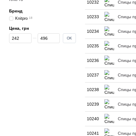
10232
Спицы пр
Бренд
10233
Спицы пр
Knitpro
18
Цена, грн
10234
Спицы пр
От Цена, грн
До Цена, грн
OK
10235
Спицы пр
10236
Спицы пр
10237
Спицы пр
10238
Спицы пр
10239
Спицы пр
10240
Спицы пр
10241
Спицы пр