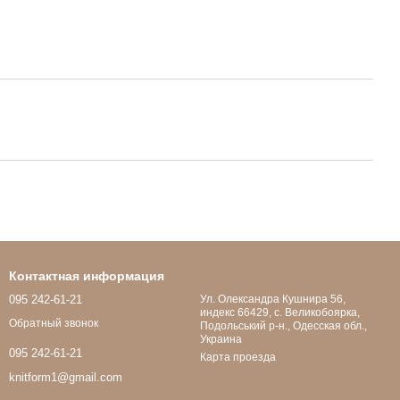
Контактная информация
095 242-61-21
Ул. Олександра Кушнира 56,
индекс 66429, с. Великобоярка,
Обратный звонок
Подольський р-н., Одесская обл.,
Украина
095 242-61-21
Карта проезда
knitform1@gmail.com