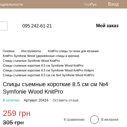
Вход
нциальности
Укр
Рус
Мой заказ
095 242-61-21
Головна
Инструменты
KnitPro спицы та гачки для вязания
KnitPro Symfonie Wood (деревянные спицы и крючки)
Спицы съемные Symfonie Wood KnitPro
Спицы съемные короткие 8.5 см Symfonie Wood KnitPro
Спицы съемные короткие 8.5 см Symfonie Wood KnitPro Knitpro
Спицы съемные короткие 8.5 см см №4 Symfonie Wood KnitPro
Спицы съемные короткие 8.5 см см №4
Symfonie Wood KnitPro
В наличии
Артикул: 20424
Оставить отзыв
259 грн
К сравнению
В желания
305 грн