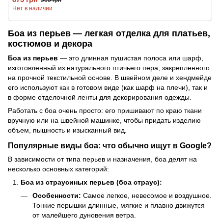
900 грн
Нет в наличии
Боа из перьев — легкая отделка для платьев,
костюмов и декора
Боа из перьев
— это длинная пушистая полоса или шарф,
изготовленный из натурального птичьего пера, закрепленного
на прочной текстильной основе. В швейном деле и хендмейде
его используют как в готовом виде (как шарф на плечи), так и
в форме отделочной ленты для декорирования одежды.
Работать с боа очень просто: его пришивают по краю ткани
вручную или на швейной машинке, чтобы придать изделию
объем, пышность и изысканный вид.
Популярные виды боа: что обычно ищут в Google?
В зависимости от типа перьев и назначения, боа делят на
несколько основных категорий:
Боа из страусиных перьев (боа страус):
Особенности:
Самое легкое, невесомое и воздушное.
Тонкие перышки длинные, мягкие и плавно движутся
от малейшего дуновения ветра.