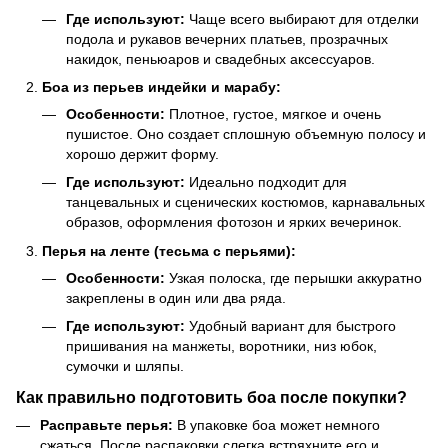
Где используют:
Чаще всего выбирают для отделки
подола и рукавов вечерних платьев, прозрачных
накидок, пеньюаров и свадебных аксессуаров.
Боа из перьев индейки и марабу:
Особенности:
Плотное, густое, мягкое и очень
пушистое. Оно создает сплошную объемную полосу и
хорошо держит форму.
Где используют:
Идеально подходит для
танцевальных и сценических костюмов, карнавальных
образов, оформления фотозон и ярких вечеринок.
Перья на ленте (тесьма с перьями):
Особенности:
Узкая полоска, где перышки аккуратно
закреплены в один или два ряда.
Где используют:
Удобный вариант для быстрого
пришивания на манжеты, воротники, низ юбок,
сумочки и шляпы.
Как правильно подготовить боа после покупки?
Расправьте перья:
В упаковке боа может немного
сжаться. После распаковки слегка встряхните его и