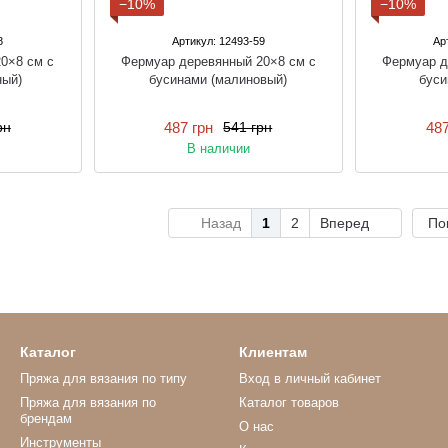
−10%
−10%
8
Артикул: 12493-59
Ар
0×8 см с
Фермуар деревянный 20×8 см с
Фермуар д
ный)
бусинами (малиновый)
буси
487 грн
487
рн
541 грн
В наличии
Назад
1
2
Вперед
По
Каталог
Клиентам
Пряжа для вязания по типу
Вход в личный кабинет
Пряжа для вязания по
Каталог товаров
брендам
О нас
Инструменты