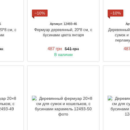
−10%
−10%
5
Артикул: 12493-46
Ар
0*8 см, с
Фермуар деревянный, 20*8 см, с
Деревянный
ми
бусинами цвета янтаря
сумок и 
перламу
487 грн
487
рн
541 грн
В наличии