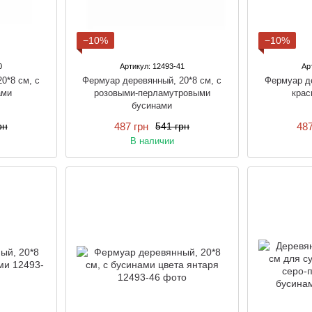
−10%
−10%
0
Артикул: 12493-41
Ар
0*8 см, с
Фермуар деревянный, 20*8 см, с
Фермуар де
ами
розовыми-перламутровыми
крас
бусинами
487 грн
487
рн
541 грн
В наличии