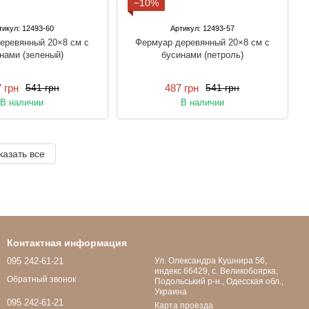
−10%
тикул: 12493-60
Артикул: 12493-57
еревянный 20×8 см с
Фермуар деревянный 20×8 см с
нами (зеленый)
бусинами (петроль)
 грн
487 грн
541 грн
541 грн
В наличии
В наличии
казать все
Контактная информация
095 242-61-21
Ул. Олександра Кушнира 56,
индекс 66429, с. Великобоярка,
Обратный звонок
Подольський р-н., Одесская обл.,
Украина
095 242-61-21
Карта проезда