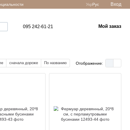
Вход
нциальности
Укр
Рус
Мой заказ
095 242-61-21
ле
сначала дороже
По названию
Отображение: