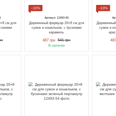
−10%
−10%
9
Артикул: 12493-50
Ар
×8 см для
Деревянный фермуар 20×8 см для
Деревянный
 синими
сумок и кошельков, с бусинами
сумок и к
карамель
кра
487 грн
487
рн
541 грн
В наличии