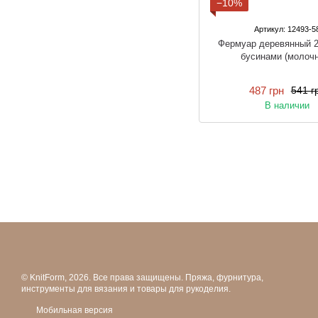
−10%
Артикул: 12493-5
Фермуар деревянный 2
бусинами (молоч
487 грн
541 г
В наличии
© KnitForm, 2026. Все права защищены. Пряжа, фурнитура,
инструменты для вязания и товары для рукоделия.
Мобильная версия