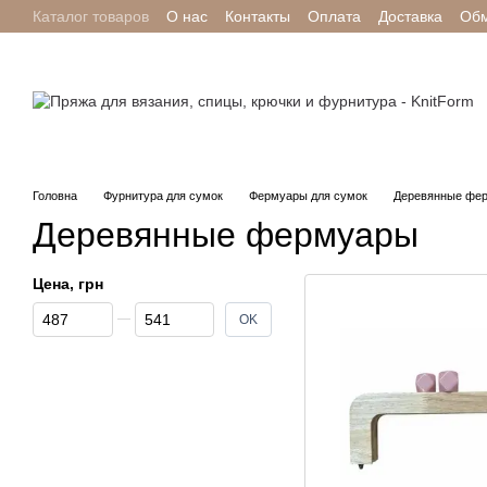
Каталог товаров
О нас
Контакты
Оплата
Доставка
Обм
Перейти к основному контенту
Отзывы о магазине
Головна
Фурнитура для сумок
Фермуары для сумок
Деревянные фе
Деревянные фермуары
Цена, грн
От Цена, грн
До Цена, грн
OK