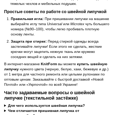
тяжелых чехлов и мебельных подушек.
Простые советы по работе со швейной липучкой
Правильная игла:
При пришивании липучки на машинке
выбирайте иглу типа
Universal
или
Microtex
чуть большего
номера (№90–100), чтобы легко пробивать плотную
основу ленты.
Защита при стирке:
Перед стиркой одежды всегда
застегивайте липучки! Если этого не сделать, жесткие
крючки могут зацепить нежную ткань или кружево
соседних вещей и сделать на них затяжки.
В интернет-магазине
KnitForm
вы можете
купить швейную
липучку
нужного цвета (черную, белую, хаки, бежевую и др.)
от 1 метра для частного ремонта или целыми рулонами по
оптовым ценам. Заказывайте с быстрой доставкой «Новой
Почтой» или «Укрпочтой» по всей Украине!
Часто задаваемые вопросы о швейной
липучке (текстильной застёжке)
Для чего используется швейная липучка?
Чем отличается пришивная липучка от