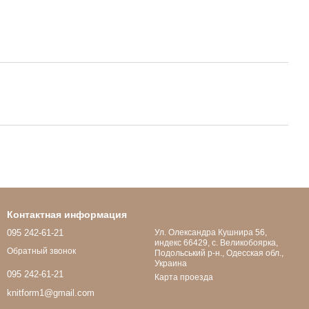
Контактная информация
095 242-61-21
Ул. Олександра Кушнира 56,
индекс 66429, с. Великобоярка,
Обратный звонок
Подольський р-н., Одесская обл.,
Украина
095 242-61-21
Карта проезда
knitform1@gmail.com