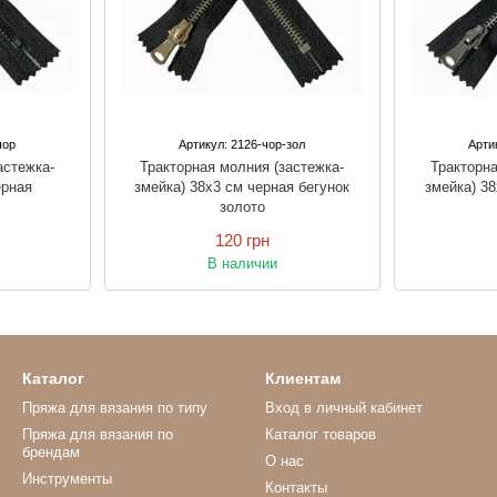
чор
Артикул: 2126-чор-зол
Арти
астежка-
Тракторная молния (застежка-
Тракторна
ерная
змейка) 38х3 см черная бегунок
змейка) 38
золото
120 грн
В наличии
Каталог
Клиентам
Пряжа для вязания по типу
Вход в личный кабинет
Пряжа для вязания по
Каталог товаров
брендам
О нас
Инструменты
Контакты