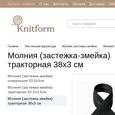
Каталог товаров
О нас
Контакты
Оплата
Доставка
Обм
Перейти к основному контенту
Отзывы о магазине
Головна
Текстильная фурнитура
Молния (застежка-змейка)
Молния (
Молния (застежка-змейка)
тракторная 38х3 см
Молния (застежка-змейка)
спиральная 53,5х3см
Молния (застежка-змейка)
тракторная 52,5х3,5см
Молния (застежка-змейка)
тракторная 38х3 см