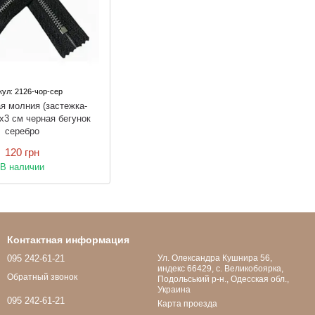
кул: 2126-чор-сер
я молния (застежка-
х3 см черная бегунок
серебро
120 грн
В наличии
Контактная информация
095 242-61-21
Ул. Олександра Кушнира 56,
индекс 66429, с. Великобоярка,
Обратный звонок
Подольський р-н., Одесская обл.,
Украина
095 242-61-21
Карта проезда