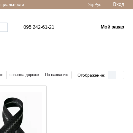
Вход
нциальности
Укр
Рус
Мой заказ
095 242-61-21
ле
сначала дороже
По названию
Отображение: