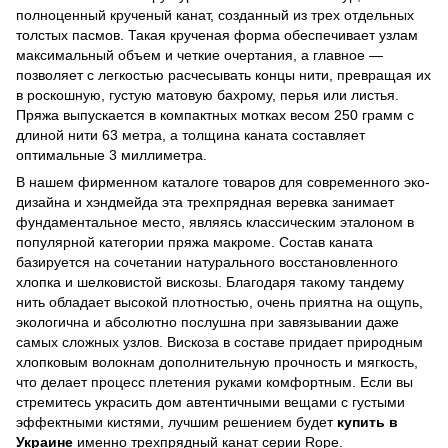
полноценный крученый канат, созданный из трех отдельных
толстых пасмов. Такая крученая форма обеспечивает узлам
максимальный объем и четкие очертания, а главное —
позволяет с легкостью расчесывать концы нити, превращая их
в роскошную, густую матовую бахрому, перья или листья.
Пряжа выпускается в компактных мотках весом 250 грамм с
длиной нити 63 метра, а толщина каната составляет
оптимальные 3 миллиметра.
В нашем фирменном каталоге товаров для современного эко-
дизайна и хэндмейда эта трехпрядная веревка занимает
фундаментальное место, являясь классическим эталоном в
популярной категории пряжа макроме. Состав каната
базируется на сочетании натурального восстановленного
хлопка и шелковистой вискозы. Благодаря такому тандему
нить обладает высокой плотностью, очень приятна на ощупь,
экологична и абсолютно послушна при завязывании даже
самых сложных узлов. Вискоза в составе придает природным
хлопковым волокнам дополнительную прочность и мягкость,
что делает процесс плетения руками комфортным. Если вы
стремитесь украсить дом автентичными вещами с густыми
эффектными кистями, лучшим решением будет
купить в
Украине
именно трехпрядный канат серии Rope.