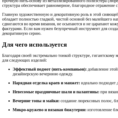
прочную нить-основу из металлизированного полиэстера (люре
структура обеспечивает равномерное, благородное отражение 
Главную художественную и декоративную роль в этой сияющей л
обладает полностью гладкой, чистой основой без малейшего н
сдвигаются во время вязания, не осыпаются и не царапают кожу
фактурами. Если вам нужен безупречный инструмент для созд
декоративную серию.
Для чего используется
Благодаря своей экстремально тонкой структуре, гигантскому 
для следующих изделий:
Эффектный подмот (нить-компаньон):
добавление этой
дизайнерскую вечернюю одежду.
Нарядная отделка краев и манжет:
идеально подходит 
Невесомые праздничные шали и палантины:
при вязан
Вечерние топы и майки:
создание люрексовых полос, бл
Микро-кружево и вязаная бижутерия:
изготовление бл