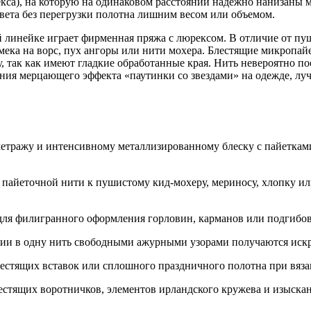
кса), на которую на одинаковом расстоянии надежно нанизаны 
света без перегрузки полотна лишним весом или объемом.
инейке играет фирменная пряжа с люрексом. В отличие от пушис
амека на ворс, пух ангоры или нити мохера. Блестящие микропа
, так как имеют гладкие обработанные края. Нить невероятно по
ания мерцающего эффекта «паутинки со звездами» на одежде, л
метражу и интенсивному металлизированному блеску с пайетками
 пайеточной нити к пушистому кид-мохеру, мериносу, хлопку и
для филигранного оформления горловин, карманов или подгибо
ии в одну нить свободными ажурными узорами получаются искр
естящих вставок или сплошного праздничного полотна при вяз
естящих воротничков, элементов ирландского кружева и изыскан