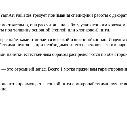
rnArt Paillettes требует понимания специфики работы с декора
амостоятельно, она рассчитана на работу ультратонким крючком 
нты под толщину основной (теплой или хлопковой) нити.
 с пайетками отличается высокой износостойкостью. Изделия с
етками нельзя — при необходимости его освежают легким паром
ми пайетки естественным образом распределяются по обе сторо
 — это огромный запас. Всего 1 мотка пряжи вам гарантирован
оценить преимущества тонкой нити с микропайетками, лучше в
ине.