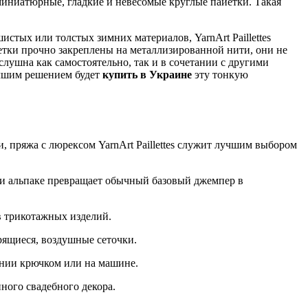
миниатюрные, гладкие и невесомые круглые пайетки. Такая
тых или толстых зимних материалов, YarnArt Paillettes
йетки прочно закреплены на металлизированной нити, они не
слушна как самостоятельно, так и в сочетании с другими
учшим решением будет
купить в Украине
эту тонкую
, пряжа с люрексом YarnArt Paillettes служит лучшим выбором
ли альпаке превращает обычный базовый джемпер в
в трикотажных изделий.
ящиеся, воздушные сеточки.
ании крючком или на машине.
ного свадебного декора.