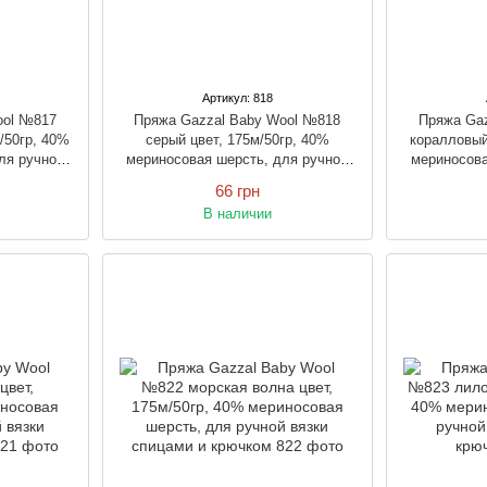
Артикул: 818
ool №817
Пряжа Gazzal Baby Wool №818
Пряжа Ga
/50гр, 40%
серый цвет, 175м/50гр, 40%
коралловый
ля ручной
мериносовая шерсть, для ручной
мериносова
рючком
вязки спицами и крючком
вязки 
66 грн
В наличии