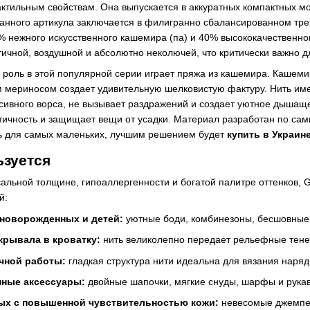
актильным свойствам. Она выпускается в аккуратных компактных м
анного артикула заключается в филигранно сбалансированном тре
 нежного искусственного кашемира (па) и 40% высококачественног
тичной, воздушной и абсолютно неколючей, что критически важно дл
роль в этой популярной серии играет пряжа из кашемира. Кашеми
 мериносом создает удивительную шелковистую фактуру. Нить име
сивного ворса, не вызывает раздражений и создает уютное дышащ
тичность и защищает вещи от усадки. Материал разработан по сам
 для самых маленьких, лучшим решением будет
купить в Украин
ьзуется
альной толщине, гипоаллергенности и богатой палитре оттенков, 
й:
 новорожденных и детей:
уютные боди, комбинезоны, бесшовные ч
крывала в кроватку:
нить великолепно передает рельефные тенев
чной работы:
гладкая структура нити идеальна для вязания наря
нные аксессуары:
двойные шапочки, мягкие снуды, шарфы и рукави
ых с повышенной чувствительностью кожи:
невесомые джемпер