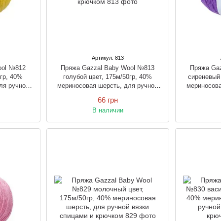
Артикул: 813
ool №812
Пряжа Gazzal Baby Wool №813
Пряжа Ga
гр, 40%
голубой цвет, 175м/50гр, 40%
сиреневый 
ля ручной
мериносовая шерсть, для ручной
мериносова
рючком
вязки спицами и крючком
вязки 
66 грн
В наличии