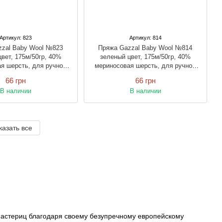
Артикул: 823
Артикул: 814
zzal Baby Wool №823
Пряжа Gazzal Baby Wool №814
вет, 175м/50гр, 40%
зеленый цвет, 175м/50гр, 40%
я шерсть, для ручной
мериносовая шерсть, для ручной
спицами и крючком
вязки спицами и крючком
66 грн
66 грн
В наличии
В наличии
казать все
мастериц благодаря своему безупречному европейскому