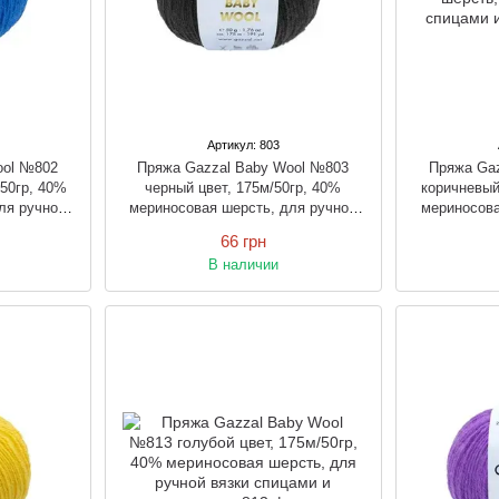
Артикул: 803
ool №802
Пряжа Gazzal Baby Wool №803
Пряжа Ga
/50гр, 40%
черный цвет, 175м/50гр, 40%
коричневый
ля ручной
мериносовая шерсть, для ручной
мериносова
рючком
вязки спицами и крючком
вязки 
66 грн
В наличии