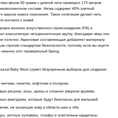
отках весом 50 грамм с длиной нити примерно 175 метров.
хкомпонентном составе. Нитка содержит 40% элитной
о акрила нового поколения. Такое сочетание делает нить
я контакта с кожей.
ровое волокно искусственного происхождения (ПА) в
ет классическую четырехниточную крутку, благодаря чему она
ее полотно. Акриловая составляющая добавляет материалу
ым строгим стандартам безопасности, поэтому если вы ищете
е
именно этот проверенный бренд.
Gazzal Baby Wool служит безупречным выбором для создания
епчики, пинетки, кофточки и ползунки.
ые рисунки, косы, араны и сложное ажурное кружево.
дных амигуруми, которые будут безопасны для малышей.
чки, не кусающие кожу в области шеи и лба.
ы, уютные пуловеры, гольфы и эластичные кардиганы.