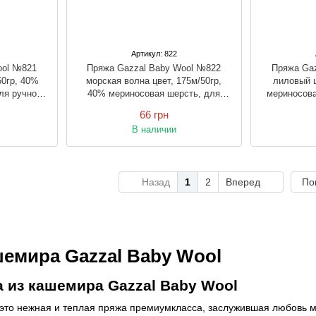
Артикул: 822
ool №821
Пряжа Gazzal Baby Wool №822
Пряжа Ga
50гр, 40%
морская волна цвет, 175м/50гр,
лиловый ц
ля ручной
40% мериносовая шерсть, для
мериносова
рючком
ручной вязки спицами и крючком
вязки 
66 грн
В наличии
Назад
1
2
Вперед
По
шемира Gazzal Baby Wool
а из кашемира Gazzal Baby Wool
— это нежная и теплая пряжа премиумкласса, заслужившая любовь 