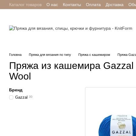
Каталог товаров
О нас
Контакты
Оплата
Доставка
Обм
Перейти к основному контенту
Отзывы о магазине
Головна
Пряжа для вязания по типу
Пряжа с кашемиром
Пряжа Gazza
Пряжа из кашемира Gazzal
Wool
Бренд
Gazzal
30