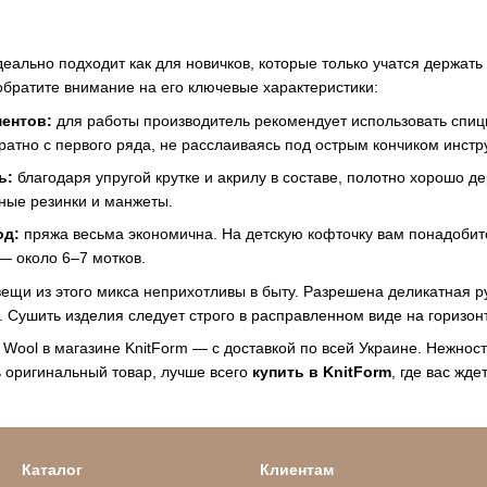
деально подходит как для новичков, которые только учатся держать
 обратите внимание на его ключевые характеристики:
ентов:
для работы производитель рекомендует использовать спицы
ратно с первого ряда, не расслаиваясь под острым кончиком инстр
ь:
благодаря упругой крутке и акрилу в составе, полотно хорошо д
ные резинки и манжеты.
од:
пряжа весьма экономична. На детскую кофточку вам понадобитс
— около 6–7 мотков.
ещи из этого микса неприхотливы в быту. Разрешена деликатная р
. Сушить изделия следует строго в расправленном виде на горизон
 Wool в магазине KnitForm — с доставкой по всей Украине. Нежност
 оригинальный товар, лучше всего
купить в KnitForm
, где вас жд
Каталог
Клиентам