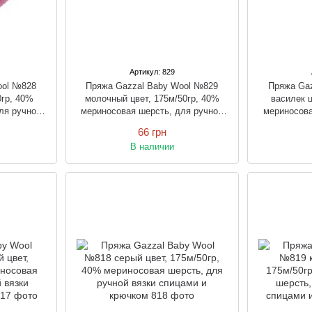
Артикул: 829
ool №828
Пряжа Gazzal Baby Wool №829
Пряжа Ga
0гр, 40%
молочный цвет, 175м/50гр, 40%
василек ц
ля ручной
мериносовая шерсть, для ручной
мериносова
рючком
вязки спицами и крючком
вязки 
66 грн
В наличии