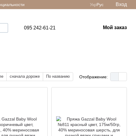
Вход
нциальности
Укр
Рус
Мой заказ
095 242-61-21
ле
сначала дороже
По названию
Отображение: