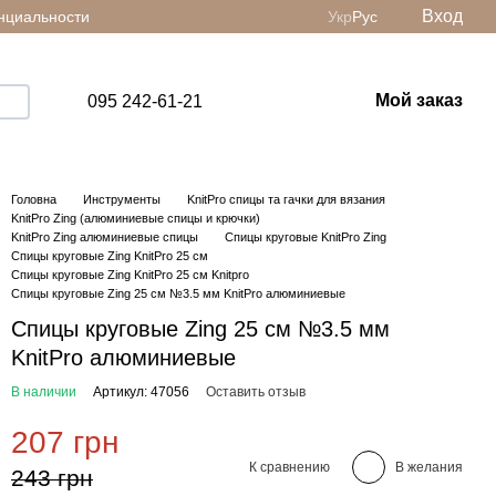
Вход
нциальности
Укр
Рус
Мой заказ
095 242-61-21
Головна
Инструменты
KnitPro спицы та гачки для вязания
KnitPro Zing (алюминиевые спицы и крючки)
KnitPro Zing алюминиевые спицы
Спицы круговые KnitPro Zing
Спицы круговые Zing KnitPro 25 см
Спицы круговые Zing KnitPro 25 см Knitpro
Спицы круговые Zing 25 см №3.5 мм KnitPro алюминиевые
Спицы круговые Zing 25 см №3.5 мм
KnitPro алюминиевые
В наличии
Артикул: 47056
Оставить отзыв
207 грн
К сравнению
В желания
243 грн