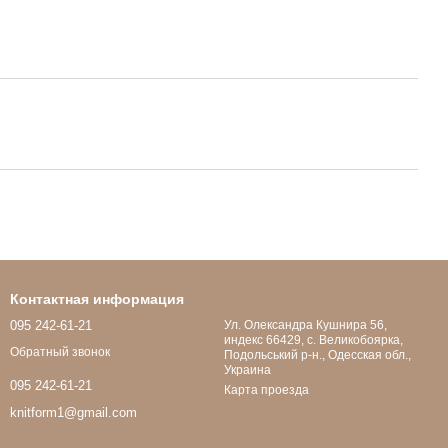
Контактная информация
095 242-61-21
Ул. Олександра Кушнира 56,
индекс 66429, с. Великобоярка,
Обратный звонок
Подольський р-н., Одесская обл.,
Украина
095 242-61-21
Карта проезда
knitform1@gmail.com