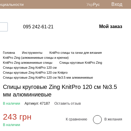
Вход
нциальности
Укр
Рус
Мой заказ
095 242-61-21
Головна
Инструменты
KnitPro спицы та гачки для вязания
KnitPro Zing (алюминиевые спицы и крючки)
KnitPro Zing алюминиевые спицы
Спицы круговые KnitPro Zing
Спицы круговые Zing KnitPro 120 см
Спицы круговые Zing KnitPro 120 см Knitpro
Спицы круговые Zing KnitPro 120 см №3.5 мм алюминиевые
Спицы круговые Zing KnitPro 120 см №3.5
мм алюминиевые
В наличии
Артикул: 47187
Оставить отзыв
243 грн
К сравнению
В желания
В наличии