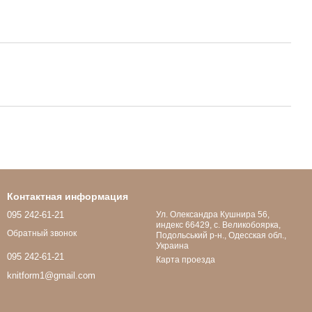
Контактная информация
095 242-61-21
Ул. Олександра Кушнира 56,
индекс 66429, с. Великобоярка,
Обратный звонок
Подольський р-н., Одесская обл.,
Украина
095 242-61-21
Карта проезда
knitform1@gmail.com