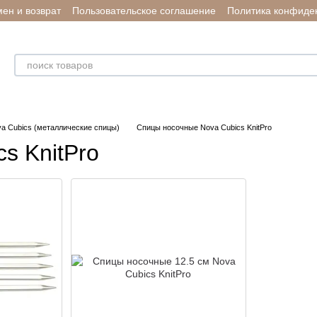
ен и возврат
Пользовательское соглашение
Политика конфиде
va Cubics (металлические спицы)
Спицы носочные Nova Cubics KnitPro
s KnitPro