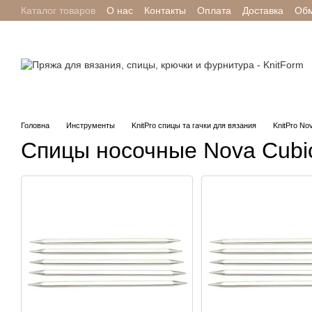
Каталог товаров
О нас
Контакты
Оплата
Доставка
Обм
Перейти к основному контенту
Отзывы о магазине
Головна
Инструменты
KnitPro спицы та гачки для вязания
KnitPro No
Спицы носочные Nova Cubic