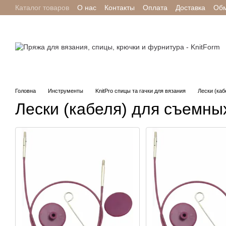
Каталог товаров
О нас
Контакты
Оплата
Доставка
Обм
Перейти к основному контенту
Отзывы о магазине
Головна
Инструменты
KnitPro спицы та гачки для вязания
Лески (каб
Лески (кабеля) для съемных