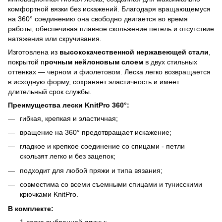
комфортной вязки без искажений. Благодаря вращающемуся
на 360° соединению она свободно двигается во время
работы, обеспечивая плавное скольжение петель и отсутствие
натяжения или скручивания.
Изготовлена ​​из
высококачественной нержавеющей стали
,
покрытой п
рочным нейлоновым слоем
в двух стильных
оттенках — черном и фиолетовом. Леска легко возвращается
в исходную форму, сохраняет эластичность и имеет
длительный срок службы.
Преимущества лески KnitPro 360°:
гибкая, крепкая и эластичная;
вращение на 360° предотвращает искажение;
гладкое и крепкое соединение со спицами - петли
скользят легко и без зацепок;
подходит для любой пряжи и типа вязания;
совместима со всеми съемными спицами и тунисскими
крючками KnitPro.
В комплекте:
1 леска выбранной длины;