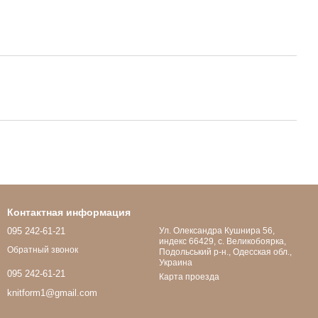
Контактная информация
095 242-61-21
Ул. Олександра Кушнира 56,
индекс 66429, с. Великобоярка,
Обратный звонок
Подольський р-н., Одесская обл.,
Украина
095 242-61-21
Карта проезда
knitform1@gmail.com