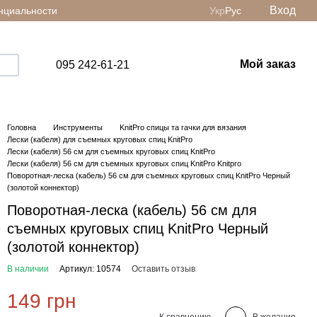
Вход
нциальности
Укр
Рус
Мой заказ
095 242-61-21
Головна
Инструменты
KnitPro спицы та гачки для вязания
Лески (кабеля) для съемных круговых спиц KnitPro
Лески (кабеля) 56 см для съемных круговых спиц KnitPro
Лески (кабеля) 56 см для съемных круговых спиц KnitPro Knitpro
Поворотная-леска (кабель) 56 см для съемных круговых спиц KnitPro Черный
(золотой коннектор)
Поворотная-леска (кабель) 56 см для
съемных круговых спиц KnitPro Черный
(золотой коннектор)
В наличии
Артикул: 10574
Оставить отзыв
149 грн
К сравнению
В желания