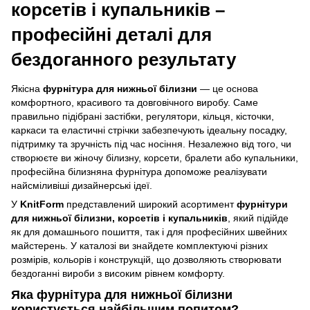
корсетів і купальників –
професійні деталі для
бездоганного результату
Якісна
фурнітура для нижньої білизни
— це основа
комфортного, красивого та довговічного виробу. Саме
правильно підібрані застібки, регулятори, кільця, кісточки,
каркаси та еластичні стрічки забезпечують ідеальну посадку,
підтримку та зручність під час носіння. Незалежно від того, чи
створюєте ви жіночу білизну, корсети, бралети або купальники,
професійна білизняна фурнітура допоможе реалізувати
найсміливіші дизайнерські ідеї.
У
KnitForm
представлений широкий асортимент
фурнітури
для нижньої білизни, корсетів і купальників
, який підійде
як для домашнього пошиття, так і для професійних швейних
майстерень. У каталозі ви знайдете комплектуючі різних
розмірів, кольорів і конструкцій, що дозволяють створювати
бездоганні вироби з високим рівнем комфорту.
Яка фурнітура для нижньої білизни
користується найбільшим попитом?