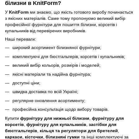
білизни в KnitForm?
У
KnitForm
ми знаємо, що якість готового виробу починається
з якісних матеріалів. Саме тому пропонуємо великий вибір
професійної фурнітури для пошиття білизни, корсетів і
купальників від перевірених виробників.
Наші переваги:
широкий асортимент білизняної фурнітури;
комплектуючі для бюстгальтерів, корсетів і купальників;
великий вибір кольорів, розмірів і моделей;
якісні матеріали та надійна фурнітура;
доступні ціни;
швидка доставка по всій Україні;
регулярне оновлення асортименту;
професійна консультація щодо вибору товарів.
Купити
фурнітуру для нижньої білизни
,
фурнітуру для
корсетів
,
фурнітуру для купальників
,
застібки для
бюстгальтерів
,
кільця та регулятори для бретелей
,
каркаси
,
кісточки
,
білизняні гумки
та інші комплектуючі за