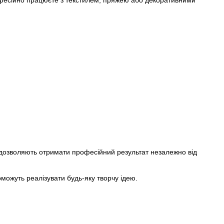
рофесійно працюєте з текстилем, пряжею або декоративними
 дозволяють отримати професійний результат незалежно від
оможуть реалізувати будь-яку творчу ідею.