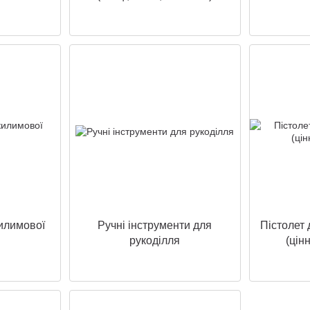
килимової
Ручні інструменти для
Пістолет 
рукоділля
(цін