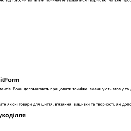
о від того, чи ви тільки починаєте займатися творчістю, чи вже п
itForm
ментів. Вони допомагають працювати точніше, зменшують втому та
е якісні товари для шиття, в'язання, вишивки та творчості, які доп
укоділля