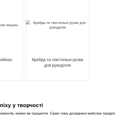
вейних
Крейда та текстильні ручки
для рукоділля
іху у творчості
струментів, якими ви працюєте. Саме тому досвідчені майстри приділ