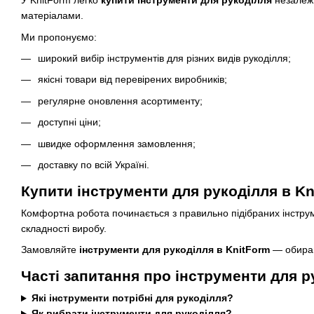
У KnitForm легко
купити інструменти для рукоділля
незалежн
матеріалами.
Ми пропонуємо:
широкий вибір інструментів для різних видів рукоділля;
якісні товари від перевірених виробників;
регулярне оновлення асортименту;
доступні ціни;
швидке оформлення замовлення;
доставку по всій Україні.
Купити інструменти для рукоділля в Kn
Комфортна робота починається з правильно підібраних інстру
складності виробу.
Замовляйте
інструменти для рукоділля в KnitForm
— обирайт
Часті запитання про інструменти для р
Які інструменти потрібні для рукоділля?
Як вибрати інструменти для рукоділля?