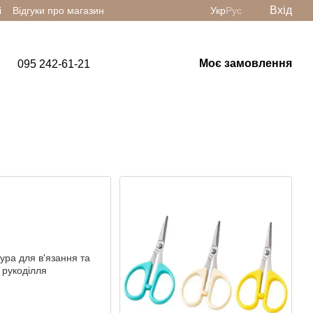
Вхід
і
Відгуки про магазин
Укр
Рус
Моє замовлення
095 242-61-21