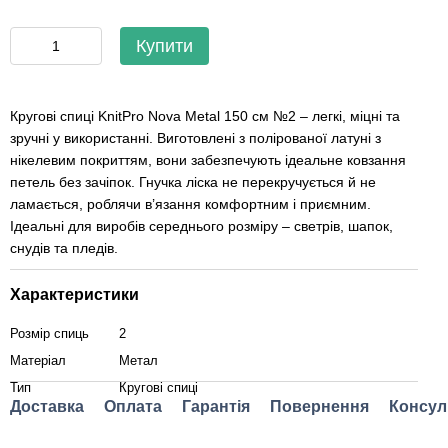
Купити
Кругові спиці KnitPro Nova Metal 150 см №2 – легкі, міцні та
зручні у використанні. Виготовлені з полірованої латуні з
нікелевим покриттям, вони забезпечують ідеальне ковзання
петель без зачіпок. Гнучка ліска не перекручується й не
ламається, роблячи в’язання комфортним і приємним.
Ідеальні для виробів середнього розміру – светрів, шапок,
снудів та пледів.
Характеристики
Розмір спиць
2
Матеріал
Метал
Тип
Кругові спиці
Доставка
Оплата
Гарантія
Повернення
Консул