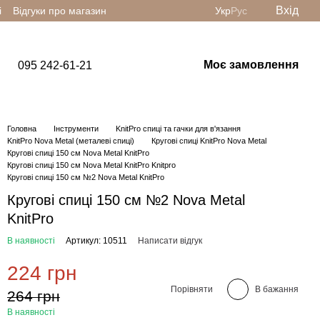
Вхід
і
Відгуки про магазин
Укр
Рус
Моє замовлення
095 242-61-21
Головна
Інструменти
KnitPro спиці та гачки для в'язання
KnitPro Nova Metal (металеві спиці)
Кругові спиці KnitPro Nova Metal
Кругові спиці 150 см Nova Metal KnitPro
Кругові спиці 150 см Nova Metal KnitPro Knitpro
Кругові спиці 150 см №2 Nova Metal KnitPro
Кругові спиці 150 см №2 Nova Metal
KnitPro
В наявності
Артикул: 10511
Написати відгук
224 грн
Порівняти
В бажання
264 грн
В наявності