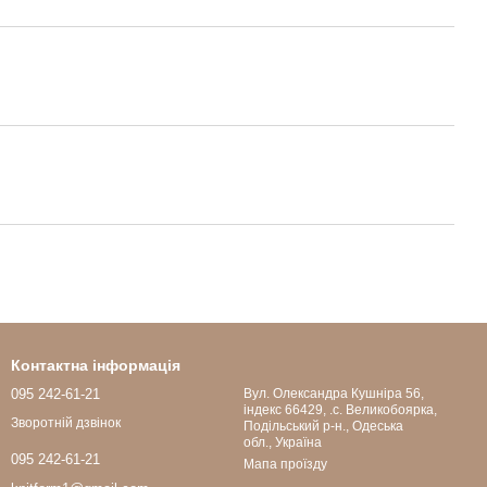
Контактна інформація
095 242-61-21
Вул. Олександра Кушніра 56,
індекс 66429, .с. Великобоярка,
Зворотній дзвінок
Подільський р-н., Одеська
обл., Україна
095 242-61-21
Мапа проїзду