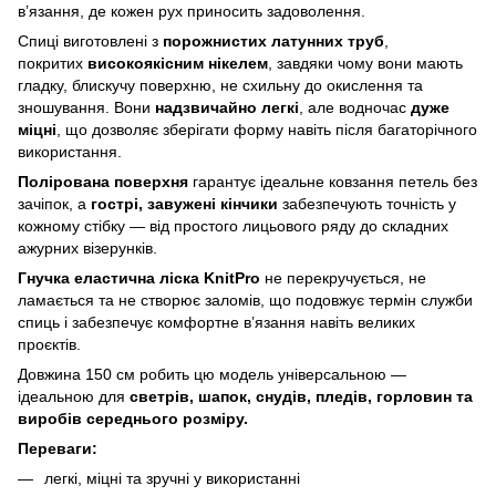
в’язання, де кожен рух приносить задоволення.
Спиці виготовлені з
порожнистих латунних труб
,
покритих
високоякісним нікелем
, завдяки чому вони мають
гладку, блискучу поверхню, не схильну до окислення та
зношування. Вони
надзвичайно легкі
, але водночас
дуже
міцні
, що дозволяє зберігати форму навіть після багаторічного
використання.
Полірована поверхня
гарантує ідеальне ковзання петель без
зачіпок, а
гострі, завужені кінчики
забезпечують точність у
кожному стібку — від простого лицьового ряду до складних
ажурних візерунків.
Гнучка еластична ліска KnitPro
не перекручується, не
ламається та не створює заломів, що подовжує термін служби
спиць і забезпечує комфортне в’язання навіть великих
проєктів.
Довжина 150 см робить цю модель універсальною —
ідеальною для
светрів, шапок, снудів, пледів, горловин та
виробів середнього розміру.
Переваги:
легкі, міцні та зручні у використанні