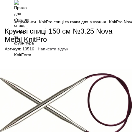
Інструменти
KnitPro спиці та гачки для в'язання
KnitPro Nov
Кругові спиці 150 см №3.25 Nova
Metal KnitPro
Артикул:
10516
Написати відгук