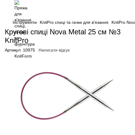
Інструменти
KnitPro спиці та гачки для в'язання
KnitPro Nov
Кругові спиці Nova Metal 25 см №3
KnitPro
Артикул:
10975
Написати відгук