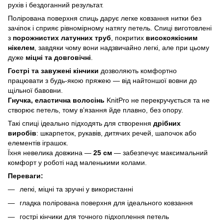
рухів і бездоганний результат.
Полірована поверхня спиць дарує легке ковзання нитки без
зачіпок і сприяє рівномірному натягу петель. Спиці виготовлені
з
порожнистих латунних труб
, покритих
високоякісним
нікелем
, завдяки чому вони надзвичайно легкі, але при цьому
дуже
міцні та довговічні
.
Гострі та завужені кінчики
дозволяють комфортно
працювати з будь-якою пряжею — від найтоншої вовни до
щільної бавовни.
Гнучка, еластична волосінь
KnitPro не перекручується та не
створює петель, тому в’язання йде плавно, без опору.
Такі спиці ідеально підходять для створення
дрібних
виробів
: шкарпеток, рукавів, дитячих речей, шапочок або
елементів іграшок.
Їхня невелика довжина —
25 см
— забезпечує максимальний
комфорт у роботі над маленькими колами.
Переваги:
легкі, міцні та зручні у використанні
гладка полірована поверхня для ідеального ковзання
гострі кінчики для точного підхоплення петель