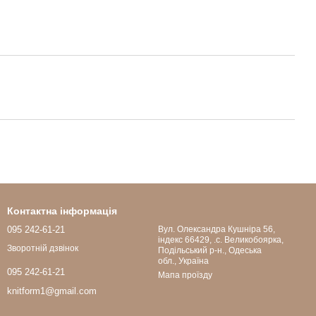
Контактна інформація
095 242-61-21
Вул. Олександра Кушніра 56,
індекс 66429, .с. Великобоярка,
Зворотній дзвінок
Подільський р-н., Одеська
обл., Україна
095 242-61-21
Мапа проїзду
knitform1@gmail.com