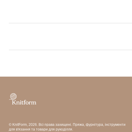
© KnitForm, 2026. Всі права захищені. Пряжа, фурнітура, інструменти
для в'язання та товари для рукоділля.