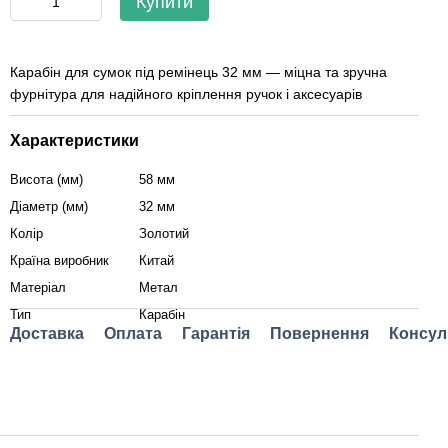
Купити
Карабін для сумок під ремінець 32 мм — міцна та зручна
фурнітура для надійного кріплення ручок і аксесуарів
Характеристики
Висота (мм)
58 мм
Діаметр (мм)
32 мм
Колір
Золотий
Країна виробник
Китай
Матеріал
Метал
Тип
Карабін
Доставка
Оплата
Гарантія
Повернення
Консул