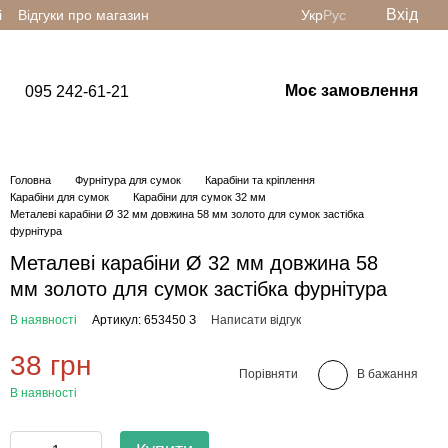
Вхід
і
Відгуки про магазин
Укр
Рус
Моє замовлення
095 242-61-21
Головна
Фурнітура для сумок
Карабіни та кріплення
Карабіни для сумок
Карабіни для сумок 32 мм
Металеві карабіни Ø 32 мм довжина 58 мм золото для сумок застібка
фурнітура
Металеві карабіни Ø 32 мм довжина 58
мм золото для сумок застібка фурнітура
В наявності
Артикул: 653450 З
Написати відгук
38 грн
Порівняти
В бажання
В наявності