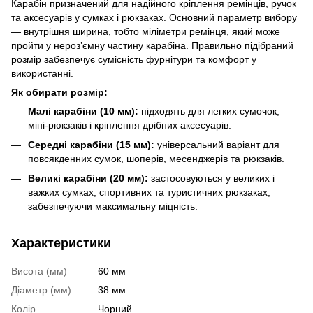
Карабін призначений для надійного кріплення ремінців, ручок
та аксесуарів у сумках і рюкзаках. Основний параметр вибору
— внутрішня ширина, тобто міліметри ремінця, який може
пройти у нероз’ємну частину карабіна. Правильно підібраний
розмір забезпечує сумісність фурнітури та комфорт у
використанні.
Як обирати розмір:
Малі карабіни (10 мм):
підходять для легких сумочок,
міні-рюкзаків і кріплення дрібних аксесуарів.
Середні карабіни (15 мм):
універсальний варіант для
повсякденних сумок, шоперів, месенджерів та рюкзаків.
Великі карабіни (20 мм):
застосовуються у великих і
важких сумках, спортивних та туристичних рюкзаках,
забезпечуючи максимальну міцність.
Характеристики
Висота (мм)
60 мм
Діаметр (мм)
38 мм
Колір
Чорний