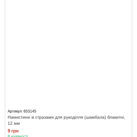
Артикул: 653145
Намистини зі стразами для рукоділля (шамбала) блакитні,
12 мм
9 грн
В наявності