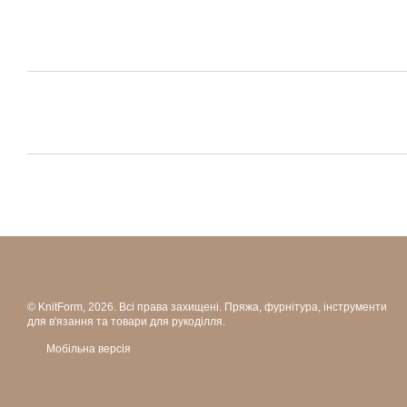
© KnitForm, 2026. Всі права захищені. Пряжа, фурнітура, інструменти
для в'язання та товари для рукоділля.
Мобільна версія