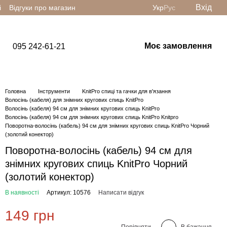
Вхід
і
Відгуки про магазин
Укр
Рус
Моє замовлення
095 242-61-21
Головна
Інструменти
KnitPro спиці та гачки для в'язання
Волосінь (кабеля) для знімних кругових спиць KnitPro
Волосінь (кабеля) 94 см для знімних кругових спиць KnitPro
Волосінь (кабеля) 94 см для знімних кругових спиць KnitPro Knitpro
Поворотна-волосінь (кабель) 94 см для знімних кругових спиць KnitPro Чорний
(золотий конектор)
Поворотна-волосінь (кабель) 94 см для
знімних кругових спиць KnitPro Чорний
(золотий конектор)
В наявності
Артикул: 10576
Написати відгук
149 грн
Порівняти
В бажання