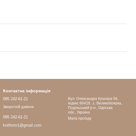
Контактна інформація
095 242-61-21
Вул. Олександра Кушніра 56,
індекс 66429, .с. Великобоярка,
Зворотній дзвінок
Подільський р-н., Одеська
обл., Україна
095 242-61-21
Мапа проїзду
knitform1@gmail.com