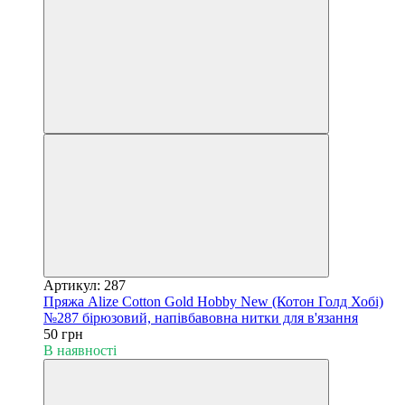
Артикул: 287
Пряжа Alize Cotton Gold Hobby New (Котон Голд Хобі)
№287 бірюзовий, напівбавовна нитки для в'язання
50 грн
В наявності