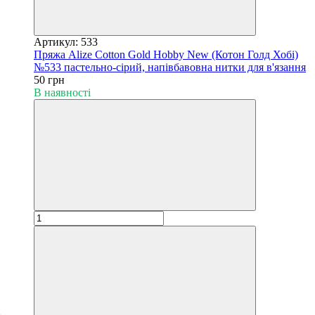
Артикул: 533
Пряжа Alize Cotton Gold Hobby New (Котон Голд Хобі)
№533 пастельно-сірий, напівбавовна нитки для в'язання
50 грн
В наявності