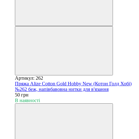
Артикул: 262
Пряжа Alize Cotton Gold Hobby New (Котон Голд Хобі)
№262 беж, напівбавовна нитки для в'язання
50 грн
В наявності