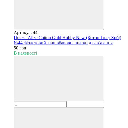
Артикул: 44
Пряжа Alize Cotton Gold Hobby New (Котон Голд Хобі)
№44 фіолетовий, напівбавовна нитки для в'язання
50 грн
В наявності