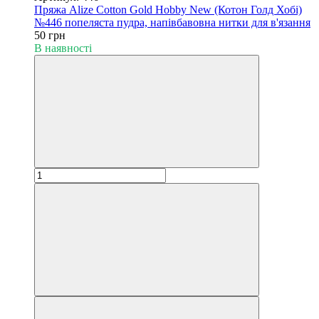
Пряжа Alize Cotton Gold Hobby New (Котон Голд Хобі)
№446 попеляста пудра, напівбавовна нитки для в'язання
50 грн
В наявності