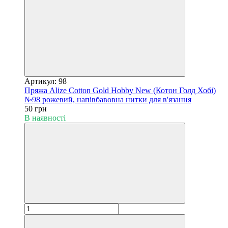
Артикул: 98
Пряжа Alize Cotton Gold Hobby New (Котон Голд Хобі)
№98 рожевий, напівбавовна нитки для в'язання
50 грн
В наявності