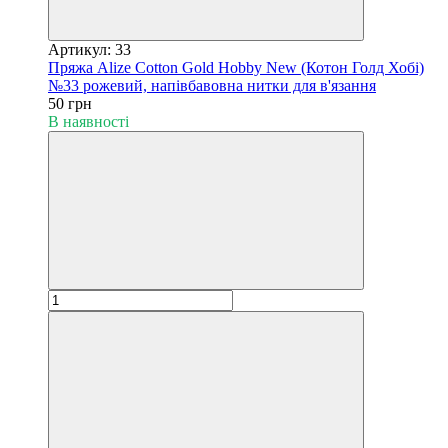
Артикул: 33
Пряжа Alize Cotton Gold Hobby New (Котон Голд Хобі)
№33 рожевий, напівбавовна нитки для в'язання
50 грн
В наявності