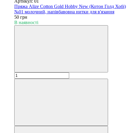
Артикул: 01
Пряжа Alize Cotton Gold Hobby New (Котон Голд Хобі)
№01 молочний, напівбавовна нитки для в'язання
50 грн
В наявності