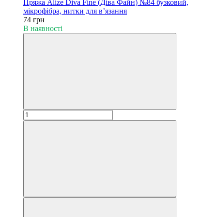
Пряжа Alize Diva Fine (Діва Файн) №84 бузковий,
мікрофібра, нитки для в’язання
74 грн
В наявності