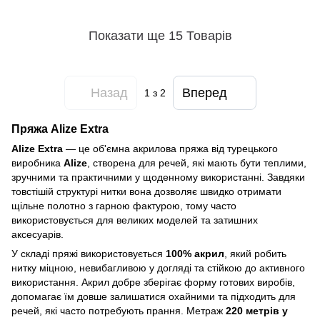
Показати ще 15 Товарів
Назад
Вперед
1
з 2
Пряжа Alize Extra
Alize Extra
— це об'ємна акрилова пряжа від турецького
виробника
Alize
, створена для речей, які мають бути теплими,
зручними та практичними у щоденному використанні. Завдяки
товстішій структурі нитки вона дозволяє швидко отримати
щільне полотно з гарною фактурою, тому часто
використовується для великих моделей та затишних
аксесуарів.
У складі пряжі використовується
100% акрил
, який робить
нитку міцною, невибагливою у догляді та стійкою до активного
використання. Акрил добре зберігає форму готових виробів,
допомагає їм довше залишатися охайними та підходить для
речей, які часто потребують прання. Метраж
220 метрів у