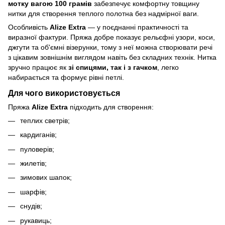
мотку вагою 100 грамів
забезпечує комфортну товщину
нитки для створення теплого полотна без надмірної ваги.
Особливість
Alize Extra
— у поєднанні практичності та
виразної фактури. Пряжа добре показує рельєфні узори, коси,
джгути та об'ємні візерунки, тому з неї можна створювати речі
з цікавим зовнішнім виглядом навіть без складних технік. Нитка
зручно працює як
зі спицями, так і з гачком
, легко
набирається та формує рівні петлі.
Для чого використовується
Пряжа
Alize Extra
підходить для створення:
теплих светрів;
кардиганів;
пуловерів;
жилетів;
зимових шапок;
шарфів;
снудів;
рукавиць;