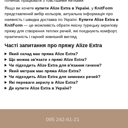
починає працювати з товстішими нитками.
Якщо ви хочете
купити Alize Extra в Україні
, у
KnitForm
представлений вибір кольорів, актуальна інформація про
наявність і швидка доставка по Україні.
Купити Alize Extra в
KnitForm
— це можливість обрати якісну турецьку акрилову
пряжу для створення теплих речей, які поєднують комфорт,
практичність і гарний зовнішній вигляд.
Часті запитання про пряжу Alize Extra
Який склад має пряжа Alize Extra?
Що можна зв'язати з пряжі Alize Extra?
Чи підходить Alize Extra для в'язання гачком?
Який метраж має пряжа Alize Extra?
Чи підходить Alize Extra для зимових речей?
Які переваги акрилу в Alize Extra?
Де купити Alize Extra в Україні?
095 242-61-21