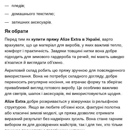
пледів;
домашнього текстилю;
затишних аксесуарів.
Як обрати
Перед тим як
купити пряжу Alize Extra в Україні
, варто
врахувати, що це матеріал для виробів, у яких важливі тепло,
комфорт і практичність. Завдяки товщині нитки вона добре
підходить для зимового гардероба та речей, які мають швидко
в'язатися й виглядати об'ємно.
Акриловий склад робить цю пряжу зручною для повсякденного
використання. Вона не потребує складного догляду, добре
переносить регулярне носіння, не втрачає форму та зберігає
привабливий вигляд готового виробу. Це особливо важливо
для светрів, шапок і аксесуарів, які використовуються щодня.
Alize Extra
добре розкривається у візерунках із рельєфною
структурою. Якщо ви любите об'ємні коси, фактурні полотна
або класичні зимові моделі, ця пряжа дозволяє отримати
виразний результат без надмірних зусиль. Вона стане гарним
вибором як для досвідчених майстрів, так і для тих, хто тільки