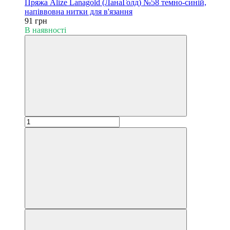
Пряжа Alize Lanagold (ЛанаГолд) №58 темно-синій,
напіввовна нитки для в'язання
91 грн
В наявності