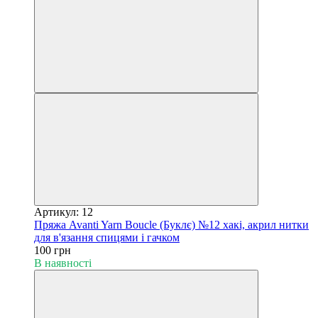
Артикул: 12
Пряжа Avanti Yarn Boucle (Буклє) №12 хакі, акрил нитки
для в'язання спицями і гачком
100 грн
В наявності