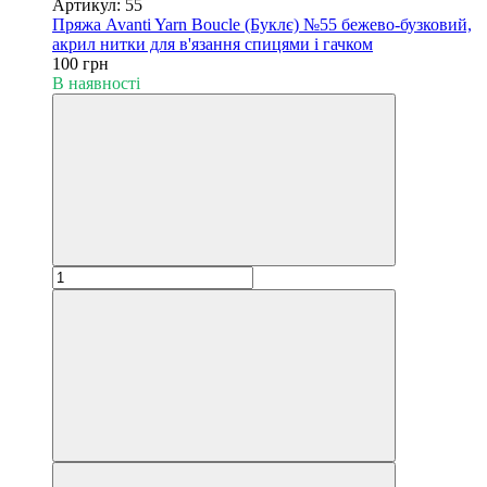
Артикул: 55
Пряжа Avanti Yarn Boucle (Буклє) №55 бежево-бузковий,
акрил нитки для в'язання спицями і гачком
100 грн
В наявності