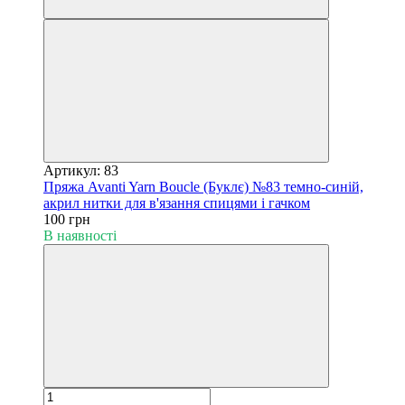
Артикул: 83
Пряжа Avanti Yarn Boucle (Буклє) №83 темно-синій,
акрил нитки для в'язання спицями і гачком
100 грн
В наявності